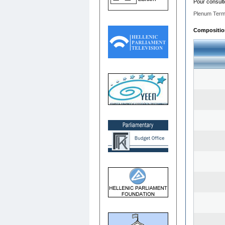
Pour consult
Plenum Term
Composition 