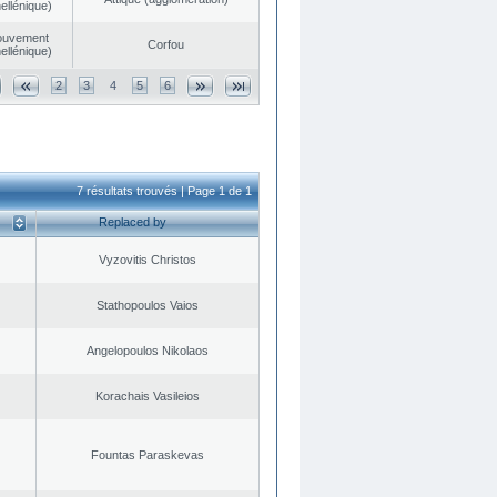
ellénique)
ouvement
Corfou
ellénique)
2
3
4
5
6
7 résultats trouvés | Page 1 de 1
Replaced by
Vyzovitis Christos
Stathopoulos Vaios
Angelopoulos Nikolaos
Korachais Vasileios
Fountas Paraskevas