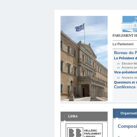
Le Parlement
Bureau du 
Le Président 
Election-M
Anciens pr
Vice-présiden
Anciens vi
Questeurs et s
Conférence 
Organisat
Links
Composit