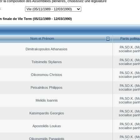
er la composition des Assemblées plénières, choisissez une législature
:
finale de VIe Term (05/11/1989 - 12/03/1990)
Nom et Prénom
Partis politiq
PA.SO.K. (M
Dimitrakopoulos Athanasios
socialise panh
PA.SO.K. (M
Tsitsimelis Stylianos
socialise panh
PA.SO.K. (M
Oikonomou Christos
socialise panh
PA.SO.K. (M
Petsalnikos Philippos
socialise panh
PA.SO.K. (M
Melidis Ioannis
socialise panh
PA.SO.K. (M
Katsimpardis Georgios
socialise panh
PA.SO.K. (M
Apostolidis Loukas
socialise panh
PA.SO.K. (M
Oikonomidis Panagiotis