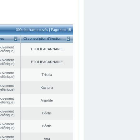
300 résultats trouvés | Page 4 de 15
ues
Circonscription d’élection
ouvement
EΤOLIEACARNANIE
ellénique)
ouvement
EΤOLIEACARNANIE
ellénique)
ouvement
Trikala
ellénique)
ouvement
Kastoria
ellénique)
ouvement
Argolide
ellénique)
ouvement
Béotie
ellénique)
ouvement
Béotie
ellénique)
ouvement
Arta