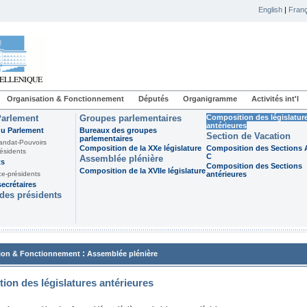
English
|
Franç
Organisation & Fonctionnement
Députés
Organigramme
Activités int'l
Parlement
Groupes parlementaires
Composition des législatur
antérieures
du Parlement
Bureaux des groupes
Section de Vacation
parlementaires
andat-Pouvoirs
Composition de la XXe législature
Composition des Sections A
ésidents
C
Assemblée plénière
ts
Composition des Sections
Composition de la XVIIe législature
ce-présidents
antérieures
ecrétaires
des présidents
:
ion & Fonctionnement
Assemblée plénière
ion des législatures antérieures