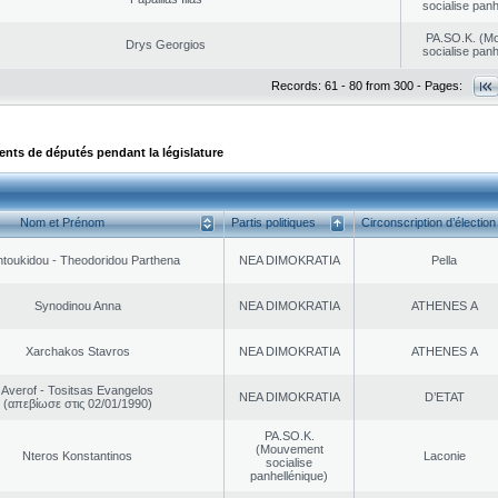
socialise panh
PA.SO.K. (M
Drys Georgios
socialise panh
Records: 61 - 80 from 300 - Pages:
ts de députés pendant la législature
Nom et Prénom
Partis politiques
Circonscription d’élection
toukidou - Theodoridou Parthena
NEA DΙMOKRATIA
Pella
Synodinou Anna
NEA DΙMOKRATIA
ATHENES Α
Xarchakos Stavros
NEA DΙMOKRATIA
ATHENES Α
Averof - Tositsas Evangelos
NEA DΙMOKRATIA
D’ETAT
(απεβίωσε στις 02/01/1990)
PA.SO.K.
(Mouvement
Nteros Konstantinos
Laconie
socialise
panhellénique)