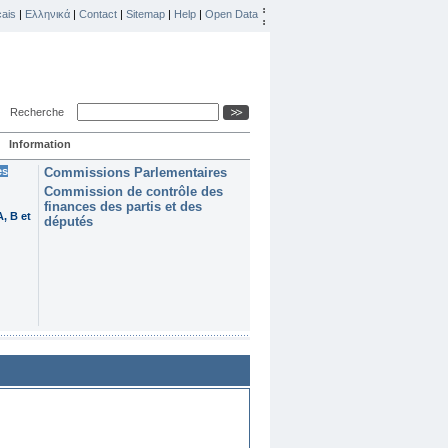
ais
|
Ελληνικά
|
Contact
|
Sitemap
|
Help
|
Open Data
Recherche
Information
es
Commissions Parlementaires
Commission de contrôle des
finances des partis et des
, B et
députés