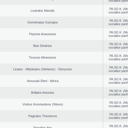
socialise panh
PA.SO.K. (M
Loukakis Manolis
socialise panh
PA.SO.K. (M
Gennimatas Georgios
socialise panh
PA.SO.K. (M
Peponis Anastasios
socialise panh
PA.SO.K. (M
Beis Dimitrios
socialise panh
PA.SO.K. (M
Tsouras Athanasios
socialise panh
PA.SO.K. (M
Linaios - Mitylinaios (Stefanos) - Dionysios
socialise panh
PA.SO.K. (M
Anousaki Eleni - Ilektra
socialise panh
PA.SO.K. (M
Brillakis Antonios
socialise panh
PA.SO.K. (M
Vrettos Konstantinos (Ntinos)
socialise panh
PA.SO.K. (M
Pagkalos Theodoros
socialise panh
PA.SO.K. (M
Papailias Ilias