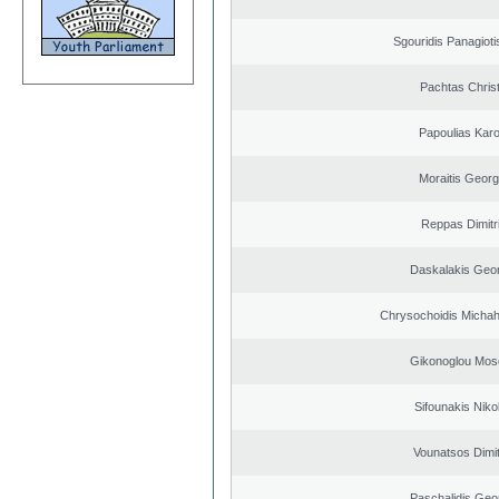
Sgouridis Panagioti
Pachtas Chris
Papoulias Karo
Moraitis Georg
Reppas Dimitr
Daskalakis Geo
Chrysochoidis Michahl
Gikonoglou Mos
Sifounakis Niko
Vounatsos Dimit
Paschalidis Geo