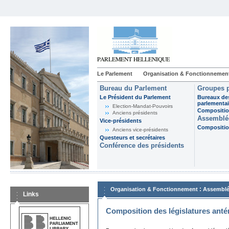
Le Parlement
Organisation & Fonctionnemen
Bureau du Parlement
Groupes p
Le Président du Parlement
Bureaux de
parlementai
Election-Mandat-Pouvoirs
Composition
Anciens présidents
Assemblée
Vice-présidents
Composition
Anciens vice-présidents
Questeurs et secrétaires
Conférence des présidents
:
Organisation & Fonctionnement
Assemblé
Links
Composition des législatures anté