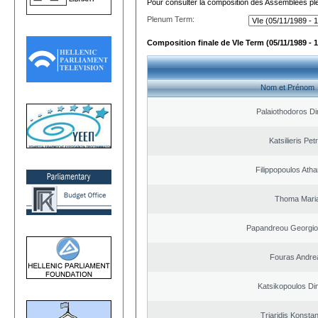
Pour consulter la composition des Assemblées plé
Plenum Term:
Composition finale de VIe Term (05/11/1989 - 1
Nom et Prénom
Palaiothodoros Di
Katsilieris Pet
Filippopoulos Ath
Thoma Mari
Papandreou Georgio
Fouras Andre
Katsikopoulos Dim
Triaridis Konstan