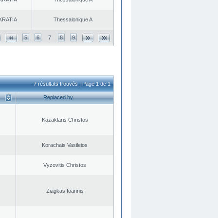
KRATIA
Thessalonique A
5
6
7
8
9
7 résultats trouvés | Page 1 de 1
Replaced by
Kazaklaris Christos
Korachais Vasileios
Vyzovitis Christos
Ziagkas Ioannis