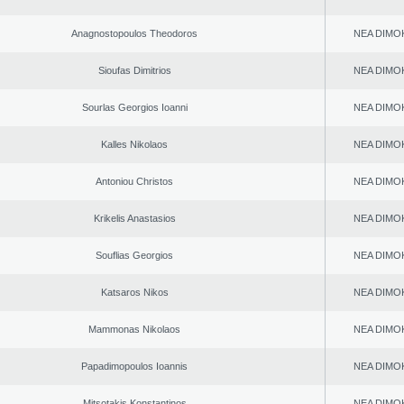
Anagnostopoulos Theodoros
NEA DΙMO
Sioufas Dimitrios
NEA DΙMO
Sourlas Georgios Ioanni
NEA DΙMO
Kalles Nikolaos
NEA DΙMO
Antoniou Christos
NEA DΙMO
Krikelis Anastasios
NEA DΙMO
Souflias Georgios
NEA DΙMO
Katsaros Nikos
NEA DΙMO
Mammonas Nikolaos
NEA DΙMO
Papadimopoulos Ioannis
NEA DΙMO
Mitsotakis Konstantinos
NEA DΙMO