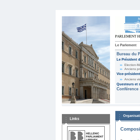
Le Parlement
Bureau du 
Le Président 
Election-M
Anciens pr
Vice-présiden
Anciens vi
Questeurs et s
Conférence 
Organisat
Links
Composit