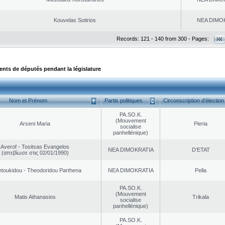
Kouvelas Sotirios
NEA DΙMO
Records: 121 - 140 from 300 - Pages:
ts de députés pendant la législature
Nom et Prénom
Partis politiques
Circonscription d’élection
PA.SO.K.
(Mouvement
Arseni Maria
Pieria
socialise
panhellénique)
Averof - Tositsas Evangelos
NEA DΙMOKRATIA
D’ETAT
(απεβίωσε στις 02/01/1990)
toukidou - Theodoridou Parthena
NEA DΙMOKRATIA
Pella
PA.SO.K.
(Mouvement
Matis Athanasios
Trikala
socialise
panhellénique)
PA.SO.K.