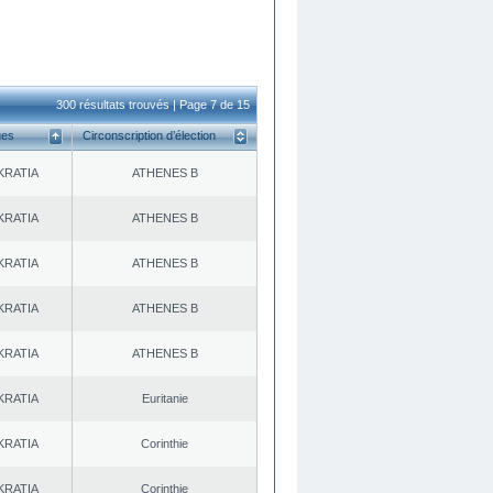
300 résultats trouvés | Page 7 de 15
ues
Circonscription d’élection
KRATIA
ATHENES Β
KRATIA
ATHENES Β
KRATIA
ATHENES Β
KRATIA
ATHENES Β
KRATIA
ATHENES Β
KRATIA
Euritanie
KRATIA
Corinthie
KRATIA
Corinthie