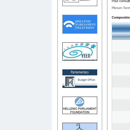
Pour consult
Plenum Term
Composition 