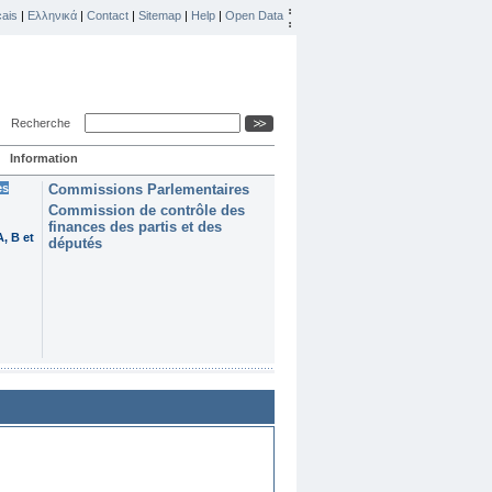
ais
|
Ελληνικά
|
Contact
|
Sitemap
|
Help
|
Open Data
Recherche
Information
es
Commissions Parlementaires
Commission de contrôle des
finances des partis et des
, B et
députés