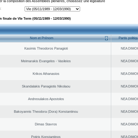
er la composition des Assemblées plénières, choisissez une législature
:
finale de VIe Term (05/11/1989 - 12/03/1990)
Nom et Prénom
Partis politiq
Kasimis Theodoros Panagioti
NEA DΙMO
Meimarakis Evangelos - Vasileios
NEA DΙMO
Krikos Athanasios
NEA DΙMO
Skandalakis Panagiotis Nikolaou
NEA DΙMO
Andreoulakos Apostolos
NEA DΙMO
Bakoyannis Theodora (Dora) Konstantinou
NEA DΙMO
Dimas Stavros
NEA DΙMO
Potiris Konstantinos
NEA DΙMO