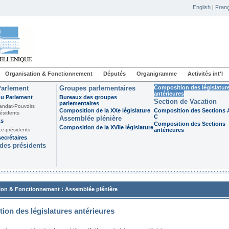
English
|
Franç
Organisation & Fonctionnement
Députés
Organigramme
Activités int'l
Parlement
Groupes parlementaires
Composition des législatur
antérieures
du Parlement
Bureaux des groupes
Section de Vacation
parlementaires
andat-Pouvoirs
Composition de la XXe législature
Composition des Sections A
ésidents
C
Assemblée plénière
ts
Composition des Sections
Composition de la XVIIe législature
ce-présidents
antérieures
ecrétaires
des présidents
:
ion & Fonctionnement
Assemblée plénière
ion des législatures antérieures