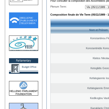
Pour consulter la composition des Assemblées plé
Plenum Term:
Composition finale de VIe Term (05/11/1989 - 1
Nom et Prénom
Konstantinou Fl
Konstantinidis Kons
Kleitos Nikola
Ketoglidis Geor
Kefalogiannis Io
Kefalogiannis Emm
Kedikoglou Vasi
Kazaklaris Chri