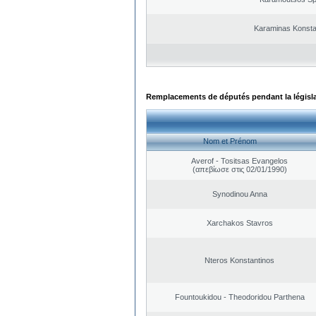
Karaminas Konsta
Remplacements de députés pendant la législ
Nom et Prénom
Averof - Tositsas Evangelos
(απεβίωσε στις 02/01/1990)
Synodinou Anna
Xarchakos Stavros
Nteros Konstantinos
Fountoukidou - Theodoridou Parthena