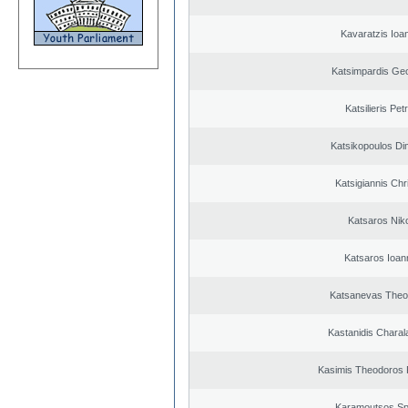
Kavaratzis Ioa
Katsimpardis Ge
Katsilieris Pet
Katsikopoulos Dim
Katsigiannis Chr
Katsaros Nik
Katsaros Ioan
Katsanevas Theo
Kastanidis Chara
Kasimis Theodoros P
Karamoutsos Sp