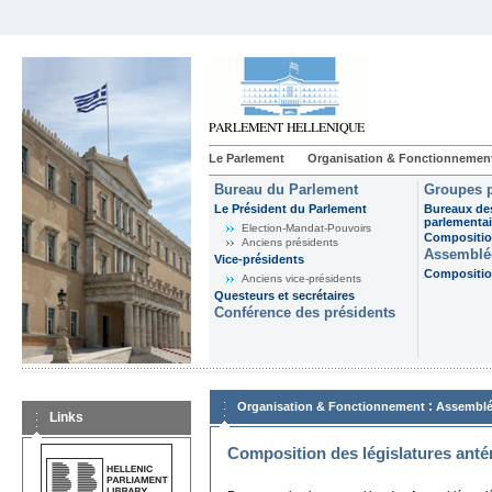
Le Parlement
Organisation & Fonctionnemen
Bureau du Parlement
Groupes p
Le Président du Parlement
Bureaux de
parlementai
Election-Mandat-Pouvoirs
Composition
Anciens présidents
Assemblée
Vice-présidents
Composition
Anciens vice-présidents
Questeurs et secrétaires
Conférence des présidents
:
Organisation & Fonctionnement
Assemblé
Links
Composition des législatures anté