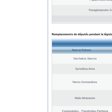
Panagiotopoulos G
Remplacements de députés pendant la législ
Nom et Prénom
Xarchakos Stavros
Synodinou Anna
Nteros Konstantinos
Matis Athanasios
Fountoukidou - Theodoridou Parthena