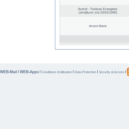
Averof - Tositsas Evangelos
(απεβίωσε στις 02/01/1990)
Arseni Maria
WEB-Mail
WEB-Apps
|
|
|
|
|
Conditions d’utilisation
Data Protection
Security & Access