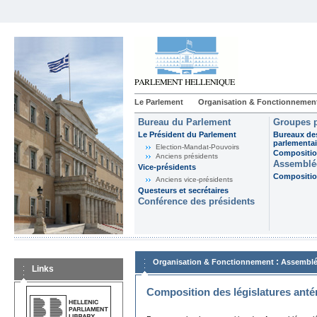
Le Parlement
Organisation & Fonctionnemen
Bureau du Parlement
Groupes p
Le Président du Parlement
Bureaux de
parlementai
Election-Mandat-Pouvoirs
Composition
Anciens présidents
Assemblée
Vice-présidents
Composition
Anciens vice-présidents
Questeurs et secrétaires
Conférence des présidents
:
Organisation & Fonctionnement
Assemblé
Links
Composition des législatures anté