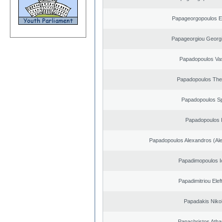
Papageorgopoulos El
Papageorgiou Georgi
Papadopoulos Vas
Papadopoulos The
Papadopoulos S
Papadopoulos I
Papadopoulos Alexandros (Ale
Papadimopoulos I
Papadimitriou Elef
Papadakis Niko
Papachristos Atha