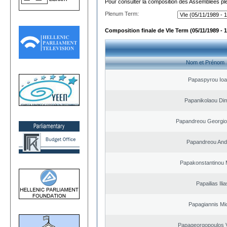
Pour consulter la composition des Assemblées plé
Plenum Term:
Composition finale de VIe Term (05/11/1989 - 1
Nom et Prénom
Papaspyrou Ioa
Papanikolaou Dim
Papandreou Georgio
Papandreou And
Papakonstantinou M
Papailias Ilia
Papagiannis Mic
Papageorgopoulos V