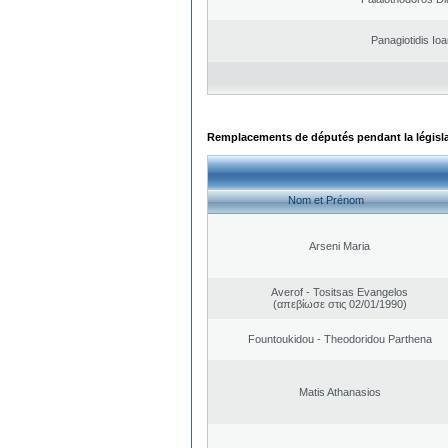
Panagiotidis Ioa
Remplacements de députés pendant la législ
Nom et Prénom
Arseni Maria
Averof - Tositsas Evangelos
(απεβίωσε στις 02/01/1990)
Fountoukidou - Theodoridou Parthena
Matis Athanasios