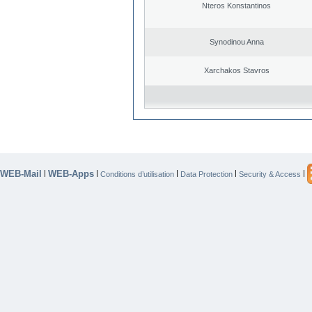
Nteros Konstantinos
Synodinou Anna
Xarchakos Stavros
WEB-Mail
WEB-Apps
|
|
|
|
|
Conditions d’utilisation
Data Protection
Security & Access