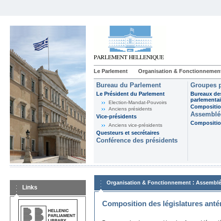
Le Parlement
Organisation & Fonctionnemen
Bureau du Parlement
Groupes p
Le Président du Parlement
Bureaux de
parlementai
Election-Mandat-Pouvoirs
Composition
Anciens présidents
Assemblée
Vice-présidents
Composition
Anciens vice-présidents
Questeurs et secrétaires
Conférence des présidents
:
Organisation & Fonctionnement
Assemblé
Links
Composition des législatures anté