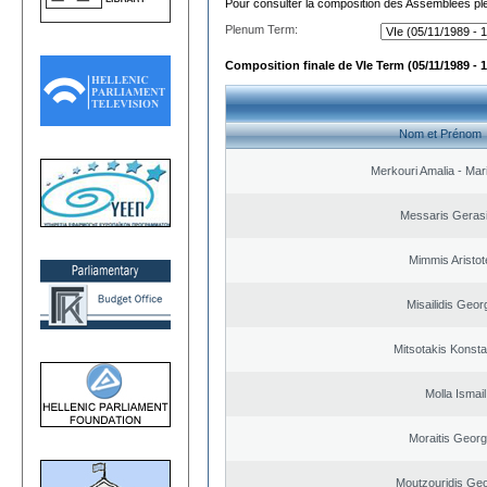
Pour consulter la composition des Assemblées plé
Plenum Term:
Composition finale de VIe Term (05/11/1989 - 1
Nom et Prénom
Merkouri Amalia - Mar
Messaris Geras
Mimmis Aristote
Misailidis Geor
Mitsotakis Konsta
Molla Ismail
Moraitis Georg
Moutzouridis Geo