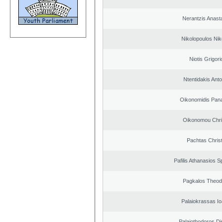
Nerantzis Anast
Nikolopoulos Nik
Niotis Grigori
Ntentidakis Ant
Oikonomidis Pana
Oikonomou Chri
Pachtas Chris
Pafilis Athanasios 
Pagkalos Theod
Palaiokrassas Io
Palaiothodoros Di