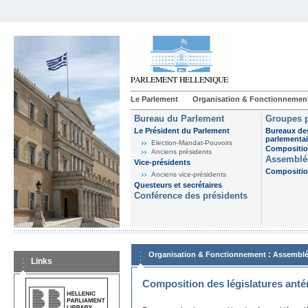
Le Parlement
Organisation & Fonctionnemen
Bureau du Parlement
Groupes p
Le Président du Parlement
Bureaux de
parlementai
Election-Mandat-Pouvoirs
Composition
Anciens présidents
Assemblée
Vice-présidents
Composition
Anciens vice-présidents
Questeurs et secrétaires
Conférence des présidents
:
Organisation & Fonctionnement
Assemblé
Links
Composition des législatures anté