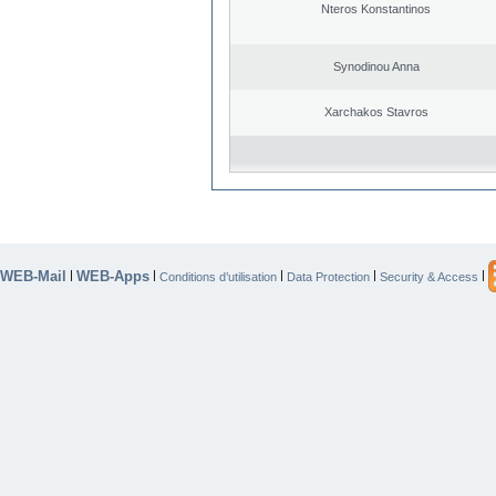
Nteros Konstantinos
Synodinou Anna
Xarchakos Stavros
WEB-Mail
WEB-Apps
|
|
|
|
|
Conditions d’utilisation
Data Protection
Security & Access