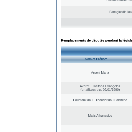
Panagiotidis Ioa
Remplacements de députés pendant la législ
Nom et Prénom
Arseni Maria
Averof - Tositsas Evangelos
(απεβίωσε στις 02/01/1990)
Fountoukidou - Theodoridou Parthena
Matis Athanasios