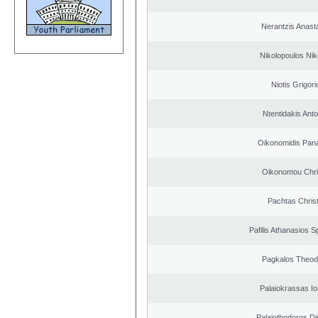
Nerantzis Anast
Nikolopoulos Nik
Niotis Grigori
Ntentidakis Ant
Oikonomidis Pana
Oikonomou Chri
Pachtas Chris
Pafilis Athanasios 
Pagkalos Theod
Palaiokrassas Io
Palaiothodoros Di