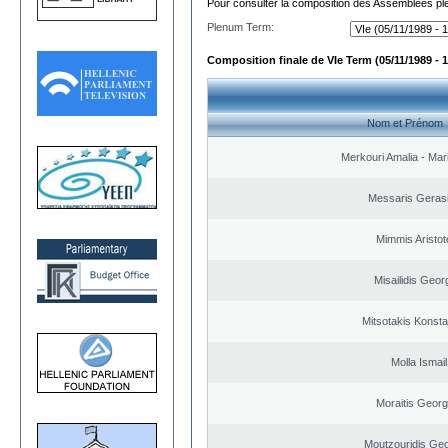
Pour consulter la composition des Assemblées plé
Plenum Term:
Composition finale de VIe Term (05/11/1989 - 1
Nom et Prénom
Merkouri Amalia - Mar
Messaris Geras
Mimmis Aristote
Misailidis Geor
Mitsotakis Konsta
Molla Ismail
Moraitis Georg
Moutzouridis Geo