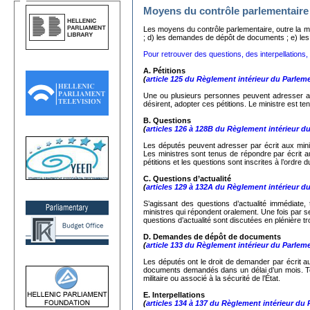
Moyens du contrôle parlementaire
Les moyens du contrôle parlementaire, outre la mo
; d) les demandes de dépôt de documents ; e) les in
Pour retrouver des questions, des interpellations, d
A. Pétitions
(
article 125 du Règlement intérieur du Parlem
Une ou plusieurs personnes peuvent adresser au
désirent, adopter ces pétitions. Le ministre est ten
Β.
Questions
(
articles 126 à 128B du Règlement intérieur d
Les députés peuvent adresser par écrit aux minist
Les ministres sont tenus de répondre par écrit a
pétitions et les questions sont inscrites à l’ordre 
C.
Questions d’actualité
(
articles 129 à 132A du Règlement intérieur d
S’agissant des questions d’actualité immédiate,
ministres qui répondent oralement. Une fois par 
questions d’actualité sont discutées en plénière tr
D. Demandes de dépôt de documents
(
article 133 du Règlement intérieur du Parlem
Les députés ont le droit de demander par écrit au
documents demandés dans un délai d’un mois. Tou
militaire ou associé à la sécurité de l’État.
Ε. Interpellations
(
articles 134 à 137 du Règlement intérieur du