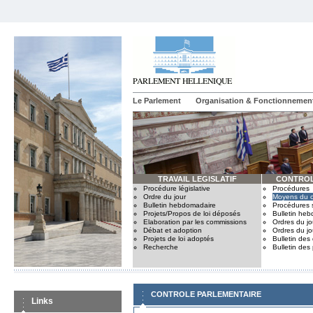
Le Parlement
Organisation & Fonctionnemen
TRAVAIL LEGISLATIF
CONTROL
Procédure législative
Procédures
Ordre du jour
Moyens du c
Bulletin hebdomadaire
Procédures 
Projets/Propos de loi déposés
Bulletin he
Elaboration par les commissions
Ordres du jo
Débat et adoption
Ordres du jo
Projets de loi adoptés
Bulletin des
Recherche
Bulletin des
CONTROLE PARLEMENTAIRE
Links