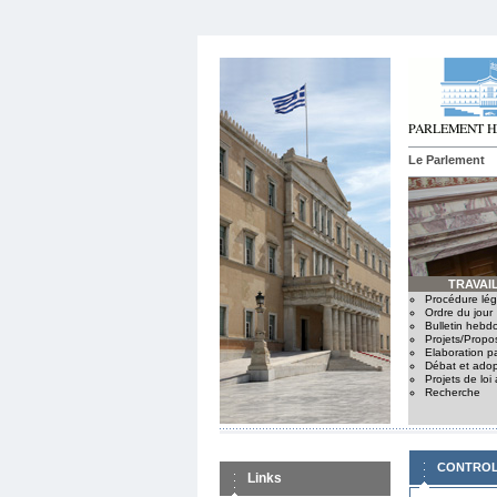
Le Parlement
TRAVAIL
Procédure légi
Ordre du jour
Bulletin hebd
Projets/Propo
Elaboration p
Débat et adop
Projets de loi
Recherche
CONTROL
Links