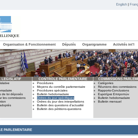
English
|
Franç
Organisation & Fonctionnement
Députés
Organigramme
Activités int'l
 LEGISLATIF
CONTROLE PARLEMENTAIRE
COMMISSIONS PARLEM
slative
Procédures
Catégories
Moyens du contrôle parlementaire
Réunions des commissions
omadaire
Procédures spéciales
Rapports-Conclusions
s de loi déposés
Bulletin hebdomadaire
Ευρετήρια Επιτροπών
ar les commissions
Ordres du jour spécifiques
Bulletin hebdomadaire
tion
Ordres du jour des interpellations
Bulletin mensuel
 adoptés
Bulletin des questions d’actualité
Bulletin des pétitions-questions
E PARLEMENTAIRE