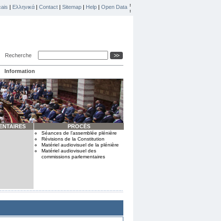
ais
|
Ελληνικά
|
Contact
|
Sitemap
|
Help
|
Open Data
Recherche
Information
ENTAIRES
PROCÈS
Séances de l’assemblée plénière
Révisions de la Constitution
Matériel audiovisuel de la plénière
Matériel audiovisuel des
commissions parlementaires