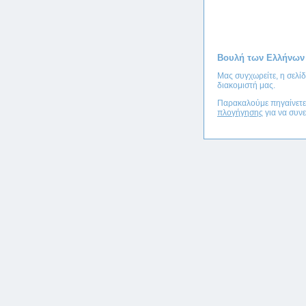
Βουλή των Ελλήνων
Μας συγχωρείτε, η σελί
διακομιστή μας.
Παρακαλούμε πηγαίνετ
πλογήγησης
για να συνε