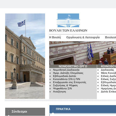
Η Βουλή
Οργάνωση & Λειτουργία
Βουλευτ
ΝΟΜΟΘΕΤΙΚΟ ΕΡΓΟ
ΚΟΙΝΟΒΟΥ
Νομοθετική Διαδικασία
Διαδικασίες
Ημερ. Διάταξη Ολομέλειας
Μέσα Κοινοβ
Εβδομαδιαίο Δελτίο
Ειδικές Διαδι
Κατατεθέντα Σ/Ν ή Π/Ν
Ειδικές Συζη
Επεξεργασία στις Επιτροπές
Εβδομαδιαίο
Συζητήσεις & Ψήφιση
Ειδικές Ημερ
Ψηφισθέντα Σ/Ν
Ημερήσιες Δ
Αναζήτηση
Δελτίο Επίκ
ΠΡΑΚΤΙΚΑ
Σύνδεσμοι