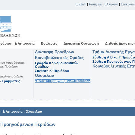
English
|
Français
|
Ελληνικά
|
Επικοινω
γάνωση & Λειτουργία
Βουλευτές
Διοικητική Οργάνωση
Διεθνείς Δραστηρι
Διάσκεψη Προέδρων
Τμήμα Διακοπής Εργ
Κοινοβουλευτικές Ομάδες
Σύνθεση Α Β και Γ Τμημά
Σύνθεση Προηγούμενων Π
τεία-Αρμοδιότητες
Γραφεία Κοινοβουλευτικών
Κοινοβουλευτικές Επι
τες Πρόεδροι
Ομάδων
Σύνθεση K' Περιόδου
Ολομέλεια
τες Αντιπρόεδροι
Σύνθεση Προηγούμενων Περιόδων
 Γραμματείς
:
 & Λειτουργία
Ολομέλεια
 Προηγούμενων Περιόδων