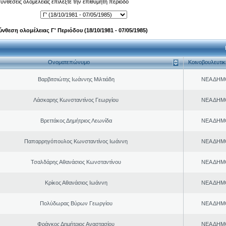
 συνθέσεις ολομέλειας επιλέξτε την επιθυμητή περίοδο
ύνθεση ολομέλειας Γ' Περιόδου (18/10/1981 - 07/05/1985)
Ονοματεπώνυμο
Κοινοβουλευτι
Βαρβιτσιώτης Ιωάννης Μιλτιάδη
ΝΕΑ ΔΗΜ
Λάσκαρης Κωνσταντίνος Γεωργίου
ΝΕΑ ΔΗΜ
Βρεττάκος Δημήτριος Λεωνίδα
ΝΕΑ ΔΗΜ
Παπαρρηγόπουλος Κωνσταντίνος Ιωάννη
ΝΕΑ ΔΗΜ
Τσαλδάρης Αθανάσιος Κωνσταντίνου
ΝΕΑ ΔΗΜ
Κρίκος Αθανάσιος Ιωάννη
ΝΕΑ ΔΗΜ
Πολύδωρας Βύρων Γεωργίου
ΝΕΑ ΔΗΜ
Φράγκος Δημήτριος Αναστασίου
ΝΕΑ ΔΗΜ