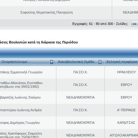
Σοφούλης Θεμιστοκλής Παναγιώτη
ΝΕΑ ΔΗΜ
Εγγραφές: 61 - 80 από 300 - Σελίδες:
σεις Βουλευτών κατά τη διάρκεια της Περιόδου
Ονοματεπώνυμο
Κοινοβουλευτική Ομάδα
Εκλογική περιφέρεια
ττάκης Εμμανουήλ Γεωργίου
ΠΑ.ΣΟ.Κ.
ΗΡΑΚΛΕΙΟΥ
ταθίου Αθανάσιος Ευσταθίου
ΠΑ.ΣΟ.Κ.
ΕΒΡΟΥ
απεβίωσε στις 09/01/1982)
βαρατζής Ιωάννης Σταύρου
ΝΕΑ ΔΗΜΟΚΡΑΤΙΑ
ΕΒΡΟΥ
πασπύρου Ιωάννης Ανδρέα
ΠΑ.ΣΟ.Κ.
Α' ΠΕΙΡΑΙΩΣ
ιούφας Δημήτριος Γεωργίου
ΝΕΑ ΔΗΜΟΚΡΑΤΙΑ
ΚΑΡΔΙΤΣΑΣ
ράτος Χριστόφορος Σταμούλη
ΝΕΑ ΔΗΜΟΚΡΑΤΙΑ
ΑΙΤΩΛΟΑΚΑΡΝΑΝ
απεβίωσε στις 15/04/1982)