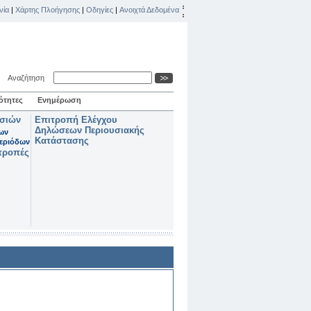
νία
|
Χάρτης Πλοήγησης
|
Οδηγίες
|
Ανοιχτά Δεδομένα
Αναζήτηση
ότητες
Ενημέρωση
ασιών
Επιτροπή Ελέγχου
Δηλώσεων Περιουσιακής
των
Κατάστασης
εριόδων
τροπές