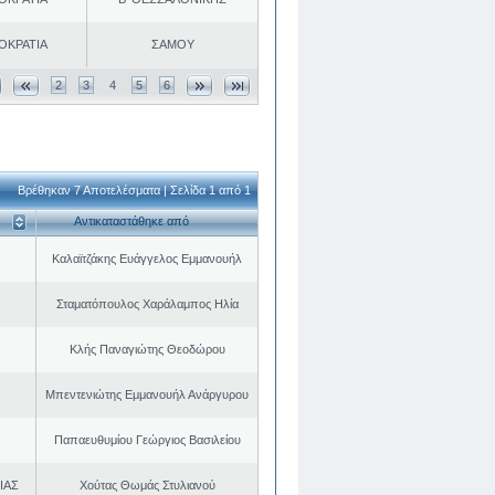
ΟΚΡΑΤΙΑ
ΣΑΜΟΥ
2
3
4
5
6
Βρέθηκαν 7 Αποτελέσματα | Σελίδα 1 από 1
Αντικαταστάθηκε από
Καλαϊτζάκης Ευάγγελος Εμμανουήλ
Σταματόπουλος Χαράλαμπος Ηλία
Κλής Παναγιώτης Θεοδώρου
Μπεντενιώτης Εμμανουήλ Ανάργυρου
Παπαευθυμίου Γεώργιος Βασιλείου
ΙΑΣ
Χούτας Θωμάς Στυλιανού