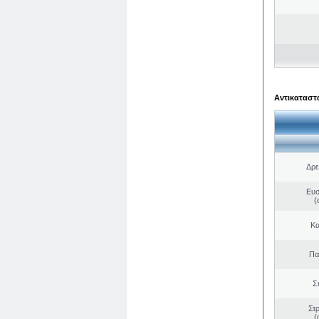
Αντικαταστά
Δρε
Ευσ
(
Κα
Πα
Σ
Στ
(