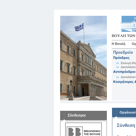
Η Βουλή
Ορ
Προεδρείο
Πρόεδρος
Εκλογή-Θη
Διατελέσαν
Αντιπρόεδροι
Διατελέσαν
Κοσμήτορες &
Οργάνωση
Σύνδεσμοι
Σύνθεση