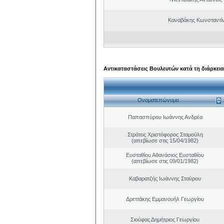
Καναβάκης Κωνσταντί
Αντικαταστάσεις Βουλευτών κατά τη διάρκεια
Ονοματεπώνυμο
Παπασπύρου Ιωάννης Ανδρέα
Στράτος Χριστόφορος Σταμούλη
(απεβίωσε στις 15/04/1982)
Ευσταθίου Αθανάσιος Ευσταθίου
(απεβίωσε στις 09/01/1982)
Καβαρατζής Ιωάννης Σταύρου
Δρεττάκης Εμμανουήλ Γεωργίου
Σιούφας Δημήτριος Γεωργίου