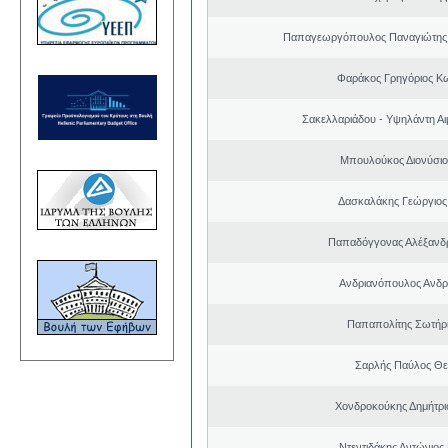
Παπαγεωργόπουλος Παναγιώτης 
Φαράκος Γρηγόριος Κ
Σακελλαριάδου - Υψηλάντη Αι
Μπουλούκος Διονύσιο
Δασκαλάκης Γεώργιος
Παπαδόγγονας Αλέξανδρ
Ανδριανόπουλος Ανδρ
Παπαπολίτης Σωτήρ
Σαρλής Παύλος Θ
Χονδροκούκης Δημήτρι
Ντεντιδάκης Αντώνιος