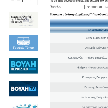
Για να δείτε συνθέσεις ολομέλειας επιλέξτε την ε
Περίοδος:
Τελευταία σύνθεση ολομέλειας Γ' Περιόδου (18
Ονοματεπώνυμο
Γλέζος Εμμανουήλ 
Αλευράς Ιωάννης 
Κακλαμανάκη - Ρήγου Σταυρούλα 
Φλέμιγκ - Κουτσούρη Αμα
Κατσιφάρας Γεώργιος
Πεπονής Αναστάσιο
Κουλουμπής Ευάγγελο
Κουτσοχέρας Ιωάννης