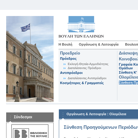
Η Βουλή
Οργάνωση & Λειτουργία
Βουλευτ
Προεδρείο
Διάσκεψη
Πρόεδρος
Κοινοβου
Εκλογή-Θητεία-Αρμοδιότητες
Γραφεία Κο
Διατελέσαντες Πρόεδροι
Ομάδων
Σύνθεση K'
Αντιπρόεδροι
Ολομέλει
Διατελέσαντες Αντιπρόεδροι
Σύνθεση Π
Κοσμήτορες & Γραμματείς
:
Οργάνωση & Λειτουργία
Ολομέλεια
Σύνδεσμοι
Σύνθεση Προηγούμενων Περιόδω