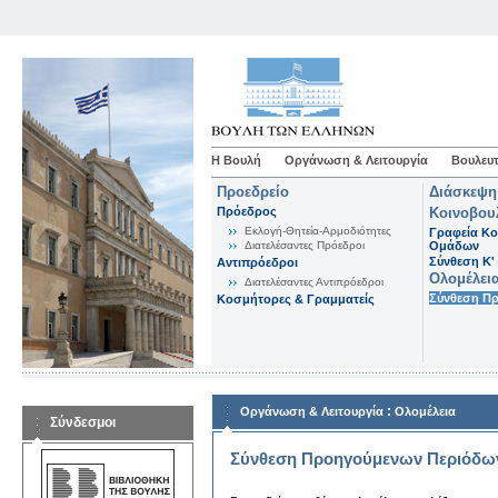
Η Βουλή
Οργάνωση & Λειτουργία
Βουλευτ
Προεδρείο
Διάσκεψη
Πρόεδρος
Κοινοβου
Εκλογή-Θητεία-Αρμοδιότητες
Γραφεία Κο
Διατελέσαντες Πρόεδροι
Ομάδων
Σύνθεση K'
Αντιπρόεδροι
Ολομέλει
Διατελέσαντες Αντιπρόεδροι
Σύνθεση Π
Κοσμήτορες & Γραμματείς
:
Οργάνωση & Λειτουργία
Ολομέλεια
Σύνδεσμοι
Σύνθεση Προηγούμενων Περιόδω