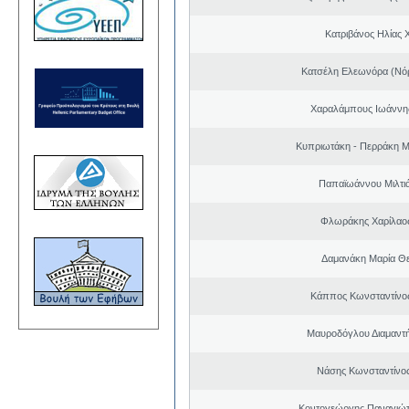
Κατριβάνος Ηλίας 
Κατσέλη Ελεωνόρα (Νό
Χαραλάμπους Ιωάννη
Κυπριωτάκη - Περράκη Μ
Παπαϊωάννου Μιλτιά
Φλωράκης Χαρίλαο
Δαμανάκη Μαρία Θ
Κάππος Κωνσταντίνος
Μαυροδόγλου Διαμαντή
Νάσης Κωνσταντίνο
Κοντογεώργης Παναγιώτ