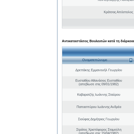
Κράτσας Απόστολος
Αντικαταστάσεις Βουλευτών κατά τη διάρκεια
Ονοματεπώνυμο
Δρεττάκης Εμμανουήλ Γεωργίου
Ευσταθίου Αθανάσιος Ευσταθίου
(απεβίωσε στις 09/01/1982)
Καβαρατζής Ιωάννης Σταύρου
Παπασπύρου Ιωάννης Ανδρέα
Σιούφας Δημήτριος Γεωργίου
Στράτος Χριστόφορος Σταμούλη
(απεβίωσε στις 15/04/1982)