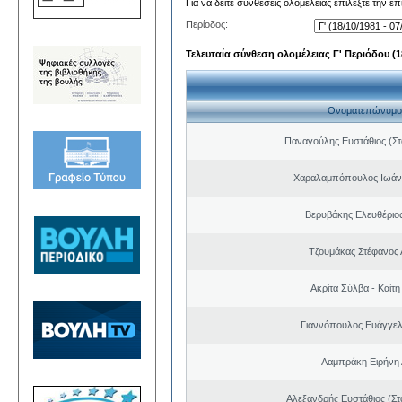
Για να δείτε συνθέσεις ολομέλειας επιλέξτε την ε
Περίοδος:
Τελευταία σύνθεση ολομέλειας Γ' Περιόδου (18
Ονοματεπώνυμο
Παναγούλης Ευστάθιος (Στ
Χαραλαμπόπουλος Ιωάν
Βερυβάκης Ελευθέριος
Τζουμάκας Στέφανος 
Ακρίτα Σύλβα - Καίτ
Γιαννόπουλος Ευάγγελ
Λαμπράκη Ειρήνη
Αλεξανδρής Ευστάθιος (Στ