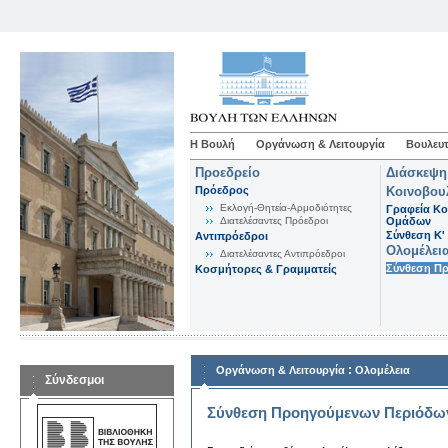
Η Βουλή
Οργάνωση & Λειτουργία
Βουλευτ
Προεδρείο
Διάσκεψη
Πρόεδρος
Κοινοβου
Εκλογή-Θητεία-Αρμοδιότητες
Γραφεία Κο
Διατελέσαντες Πρόεδροι
Ομάδων
Σύνθεση K'
Αντιπρόεδροι
Ολομέλει
Διατελέσαντες Αντιπρόεδροι
Σύνθεση Π
Κοσμήτορες & Γραμματείς
:
Οργάνωση & Λειτουργία
Ολομέλεια
Σύνδεσμοι
Σύνθεση Προηγούμενων Περιόδω