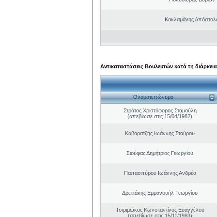
Κακλαμάνης Απόστολ
Αντικαταστάσεις Βουλευτών κατά τη διάρκεια
Ονοματεπώνυμο
Στράτος Χριστόφορος Σταμούλη
(απεβίωσε στις 15/04/1982)
Καβαρατζής Ιωάννης Σταύρου
Σιούφας Δημήτριος Γεωργίου
Παπασπύρου Ιωάννης Ανδρέα
Δρεττάκης Εμμανουήλ Γεωργίου
Τσιριμώκος Κωνσταντίνος Ευαγγέλου
(απεβίωσε στις 15/11/1983)