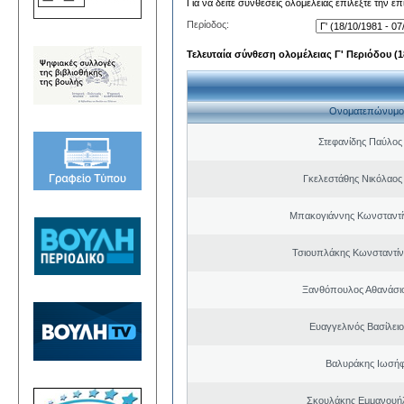
Για να δείτε συνθέσεις ολομέλειας επιλέξτε την ε
Περίοδος:
Τελευταία σύνθεση ολομέλειας Γ' Περιόδου (18
Ονοματεπώνυμο
Στεφανίδης Παύλος
Γκελεστάθης Νικόλαος
Μπακογιάννης Κωνσταντί
Τσιουπλάκης Κωνσταντίν
Ξανθόπουλος Αθανάσιο
Ευαγγελινός Βασίλει
Βαλυράκης Ιωσήφ
Σκουλάκης Εμμανουή