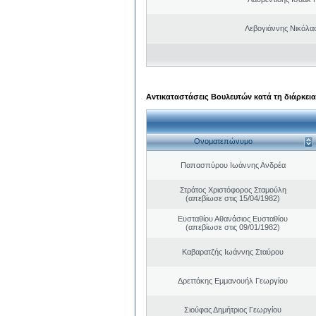
Λεβογιάννης Νικόλα
Αντικαταστάσεις Βουλευτών κατά τη διάρκεια
Ονοματεπώνυμο
Παπασπύρου Ιωάννης Ανδρέα
Στράτος Χριστόφορος Σταμούλη
(απεβίωσε στις 15/04/1982)
Ευσταθίου Αθανάσιος Ευσταθίου
(απεβίωσε στις 09/01/1982)
Καβαρατζής Ιωάννης Σταύρου
Δρεττάκης Εμμανουήλ Γεωργίου
Σιούφας Δημήτριος Γεωργίου