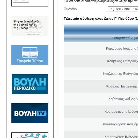
Για να δείτε συνθέσεις ολομέλειας επιλέξτε την ε
Περίοδος:
Τελευταία σύνθεση ολομέλειας Γ' Περιόδου (18
Ονοματεπώνυμο
Κορωναίος Ιωάννης 
Κούβελας Σωτήριος 
Κουλουμπής Ευάγγελο
Κούτρας Παναγιώτης 
Κούτσικας Φοίβος Δ
Κουτσογιάννης Ιωάνν
Κουτσόγιωργας Αγαμέ
Κουτσοχέρας Ιωάννης