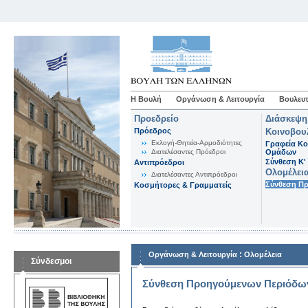
Η Βουλή
Οργάνωση & Λειτουργία
Βουλευτ
Προεδρείο
Διάσκεψη
Πρόεδρος
Κοινοβου
Εκλογή-Θητεία-Αρμοδιότητες
Γραφεία Κο
Διατελέσαντες Πρόεδροι
Ομάδων
Σύνθεση K'
Αντιπρόεδροι
Ολομέλει
Διατελέσαντες Αντιπρόεδροι
Σύνθεση Π
Κοσμήτορες & Γραμματείς
:
Οργάνωση & Λειτουργία
Ολομέλεια
Σύνδεσμοι
Σύνθεση Προηγούμενων Περιόδω