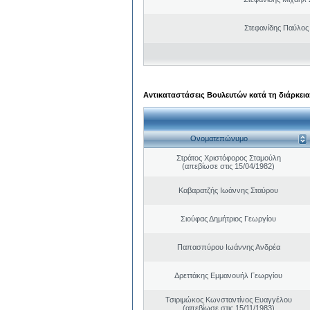
Στεφανίδης Παύλος
Αντικαταστάσεις Βουλευτών κατά τη διάρκεια
Ονοματεπώνυμο
Στράτος Χριστόφορος Σταμούλη
(απεβίωσε στις 15/04/1982)
Καβαρατζής Ιωάννης Σταύρου
Σιούφας Δημήτριος Γεωργίου
Παπασπύρου Ιωάννης Ανδρέα
Δρεττάκης Εμμανουήλ Γεωργίου
Τσιριμώκος Κωνσταντίνος Ευαγγέλου
(απεβίωσε στις 15/11/1983)