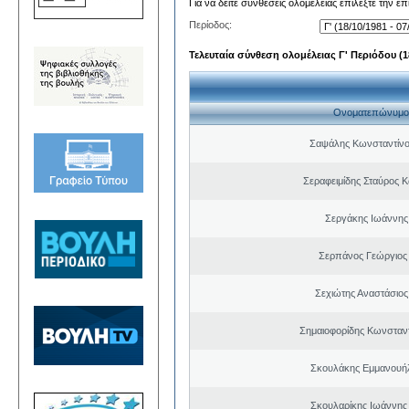
Για να δείτε συνθέσεις ολομέλειας επιλέξτε την ε
Περίοδος:
Τελευταία σύνθεση ολομέλειας Γ' Περιόδου (18
Ονοματεπώνυμο
Σαψάλης Κωνσταντίνο
Σεραφειμίδης Σταύρος 
Σεργάκης Ιωάννης
Σερπάνος Γεώργιος 
Σεχιώτης Αναστάσιος
Σημαιοφορίδης Κωνσταντ
Σκουλάκης Εμμανουή
Σκουλαρίκης Ιωάννης