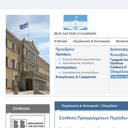
Η Βουλή
Οργάνωση & Λειτουργία
Βουλευτ
Προεδρείο
Διάσκεψη
Πρόεδρος
Κοινοβου
Εκλογή-Θητεία-Αρμοδιότητες
Γραφεία Κο
Διατελέσαντες Πρόεδροι
Ομάδων
Σύνθεση K'
Αντιπρόεδροι
Ολομέλει
Διατελέσαντες Αντιπρόεδροι
Σύνθεση Π
Κοσμήτορες & Γραμματείς
:
Οργάνωση & Λειτουργία
Ολομέλεια
Σύνδεσμοι
Σύνθεση Προηγούμενων Περιόδω