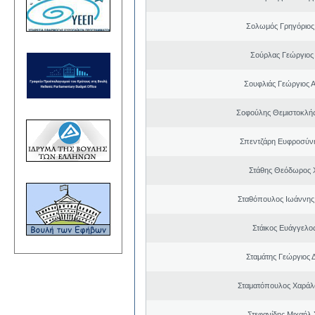
Σολωμός Γρηγόριος
Σούρλας Γεώργιος
Σουφλιάς Γεώργιος 
Σοφούλης Θεμιστοκλή
Σπεντζάρη Ευφροσύν
Στάθης Θεόδωρος 
Σταθόπουλος Ιωάννης
Στάικος Ευάγγελ
Σταμάτης Γεώργιος 
Σταματόπουλος Χαράλ
Στεφανίδης Μιχαήλ