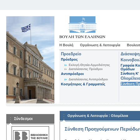
Η Βουλή
Οργάνωση & Λειτουργία
Βουλευτ
Προεδρείο
Διάσκεψη
Πρόεδρος
Κοινοβου
Εκλογή-Θητεία-Αρμοδιότητες
Γραφεία Κο
Διατελέσαντες Πρόεδροι
Ομάδων
Σύνθεση K'
Αντιπρόεδροι
Ολομέλει
Διατελέσαντες Αντιπρόεδροι
Σύνθεση Π
Κοσμήτορες & Γραμματείς
:
Οργάνωση & Λειτουργία
Ολομέλεια
Σύνδεσμοι
Σύνθεση Προηγούμενων Περιόδω