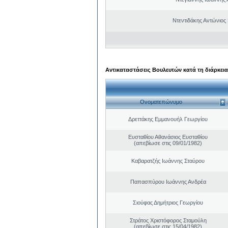
Ντεντιδάκης Αντώνιος
Αντικαταστάσεις Βουλευτών κατά τη διάρκεια
Ονοματεπώνυμο
Δρεττάκης Εμμανουήλ Γεωργίου
Ευσταθίου Αθανάσιος Ευσταθίου
(απεβίωσε στις 09/01/1982)
Καβαρατζής Ιωάννης Σταύρου
Παπασπύρου Ιωάννης Ανδρέα
Σιούφας Δημήτριος Γεωργίου
Στράτος Χριστόφορος Σταμούλη
(απεβίωσε στις 15/04/1982)