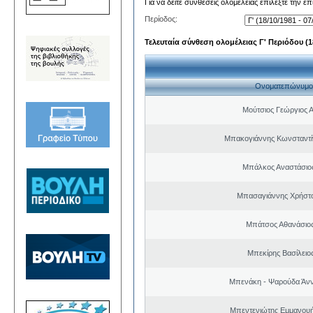
Για να δείτε συνθέσεις ολομέλειας επιλέξτε την ε
Περίοδος:
Τελευταία σύνθεση ολομέλειας Γ' Περιόδου (18
Ονοματεπώνυμο
Μούτσιος Γεώργιος 
Μπακογιάννης Κωνσταντί
Μπάλκος Αναστάσιος
Μπασαγιάννης Χρήστος
Μπάτσος Αθανάσιο
Μπεκίρης Βασίλειο
Μπενάκη - Ψαρούδα Άν
Μπεντενιώτης Εμμανου