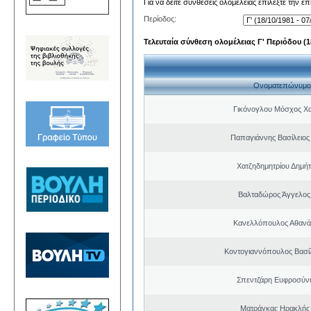
Για να δείτε συνθέσεις ολομέλειας επιλέξτε την ε
Περίοδος:
Τελευταία σύνθεση ολομέλειας Γ' Περιόδου (18
Ονοματεπώνυμο
Γικόνογλου Μόσχος Χ
Παπαγιάννης Βασίλειο
Χατζηδημητρίου Δημή
Βαλταδώρος Άγγελος
Κανελλόπουλος Αθανά
Κοντογιαννόπουλος Βασίλ
Σπεντζάρη Ευφροσύν
Ματράγκας Ηρακλής 