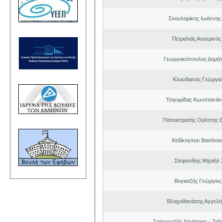
Σκουλαρίκης Ιωάννης
Πετραλιάς Αυγερινός
Γεωργακόπουλος Δημήτ
Κλαυδιανός Γεώργιο
Τσιγαρίδας Κωνσταντίν
Παπαστρατής Ορέστης 
Κεδίκογλου Βασίλει
Στεφανίδης Μιχαήλ
Βογιατζής Γεώργιος
Βλαχοθανάσης Αγγελή
Σαπουντζής Δημήτριος - Ταξ