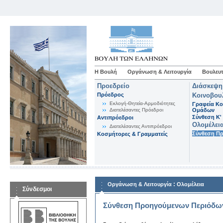
Η Βουλή
Οργάνωση & Λειτουργία
Βουλευτ
Προεδρείο
Διάσκεψη
Πρόεδρος
Κοινοβου
Εκλογή-Θητεία-Αρμοδιότητες
Γραφεία Κο
Διατελέσαντες Πρόεδροι
Ομάδων
Σύνθεση K'
Αντιπρόεδροι
Ολομέλει
Διατελέσαντες Αντιπρόεδροι
Σύνθεση Π
Κοσμήτορες & Γραμματείς
:
Οργάνωση & Λειτουργία
Ολομέλεια
Σύνδεσμοι
Σύνθεση Προηγούμενων Περιόδω