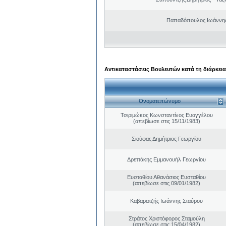
Παπαδόπουλος Ιωάννης
Αντικαταστάσεις Βουλευτών κατά τη διάρκεια
Ονοματεπώνυμο
Τσιριμώκος Κωνσταντίνος Ευαγγέλου
(απεβίωσε στις 15/11/1983)
Σιούφας Δημήτριος Γεωργίου
Δρεττάκης Εμμανουήλ Γεωργίου
Ευσταθίου Αθανάσιος Ευσταθίου
(απεβίωσε στις 09/01/1982)
Καβαρατζής Ιωάννης Σταύρου
Στράτος Χριστόφορος Σταμούλη
(απεβίωσε στις 15/04/1982)