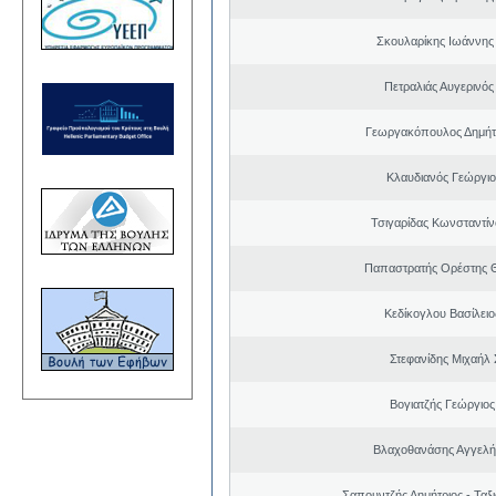
Σκουλαρίκης Ιωάννης
Πετραλιάς Αυγερινός
Γεωργακόπουλος Δημήτ
Κλαυδιανός Γεώργιο
Τσιγαρίδας Κωνσταντίν
Παπαστρατής Ορέστης 
Κεδίκογλου Βασίλει
Στεφανίδης Μιχαήλ
Βογιατζής Γεώργιος
Βλαχοθανάσης Αγγελή
Σαπουντζής Δημήτριος - Ταξ