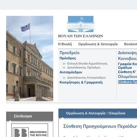
Η Βουλή
Οργάνωση & Λειτουργία
Βουλευτ
Προεδρείο
Διάσκεψη
Πρόεδρος
Κοινοβου
Εκλογή-Θητεία-Αρμοδιότητες
Γραφεία Κο
Διατελέσαντες Πρόεδροι
Ομάδων
Σύνθεση K'
Αντιπρόεδροι
Ολομέλει
Διατελέσαντες Αντιπρόεδροι
Σύνθεση Π
Κοσμήτορες & Γραμματείς
:
Οργάνωση & Λειτουργία
Ολομέλεια
Σύνδεσμοι
Σύνθεση Προηγούμενων Περιόδω