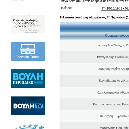
Για να δείτε συνθέσεις ολομέλειας επιλέξτε την ε
Περίοδος:
Τελευταία σύνθεση ολομέλειας Γ' Περιόδου (18
Ονοματεπώνυμο
Γικόνογλου Μόσχος Χ
Παπαγιάννης Βασίλειο
Χατζηδημητρίου Δημή
Βαλταδώρος Άγγελος
Κανελλόπουλος Αθανά
Κοντογιαννόπουλος Βασίλ
Σπεντζάρη Ευφροσύν
Ματράγκας Ηρακλής 