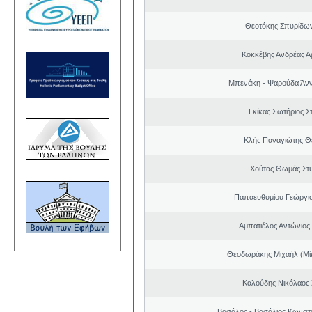
Θεοτόκης Σπυρίδω
Κοκκέβης Ανδρέας Α
Μπενάκη - Ψαρούδα Άν
Γκίκας Σωτήριος Σ
Κλής Παναγιώτης 
Χούτας Θωμάς Στ
Παπαευθυμίου Γεώργιο
Αμπατιέλος Αντώνιος
Θεοδωράκης Μιχαήλ (Μί
Καλούδης Νικόλαος
Βασάλος - Βασάλιος Κωνστα