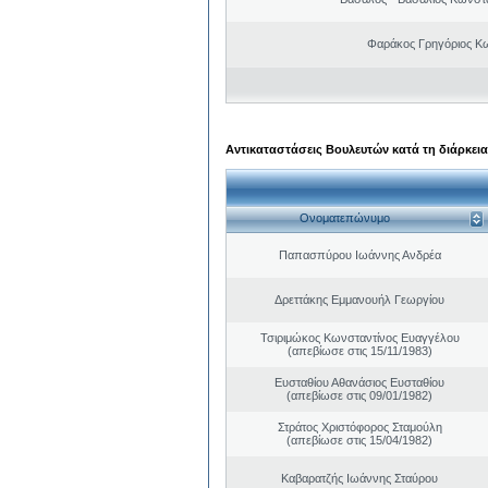
Φαράκος Γρηγόριος Κ
Αντικαταστάσεις Βουλευτών κατά τη διάρκεια
Ονοματεπώνυμο
Παπασπύρου Ιωάννης Ανδρέα
Δρεττάκης Εμμανουήλ Γεωργίου
Τσιριμώκος Κωνσταντίνος Ευαγγέλου
(απεβίωσε στις 15/11/1983)
Ευσταθίου Αθανάσιος Ευσταθίου
(απεβίωσε στις 09/01/1982)
Στράτος Χριστόφορος Σταμούλη
(απεβίωσε στις 15/04/1982)
Καβαρατζής Ιωάννης Σταύρου