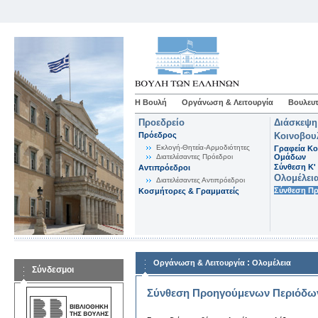
Η Βουλή
Οργάνωση & Λειτουργία
Βουλευτ
Προεδρείο
Διάσκεψη
Πρόεδρος
Κοινοβου
Εκλογή-Θητεία-Αρμοδιότητες
Γραφεία Κο
Διατελέσαντες Πρόεδροι
Ομάδων
Σύνθεση K'
Αντιπρόεδροι
Ολομέλει
Διατελέσαντες Αντιπρόεδροι
Σύνθεση Π
Κοσμήτορες & Γραμματείς
:
Οργάνωση & Λειτουργία
Ολομέλεια
Σύνδεσμοι
Σύνθεση Προηγούμενων Περιόδω