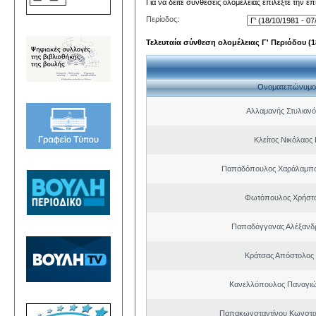
Για να δείτε συνθέσεις ολομέλειας επιλέξτε την ε
Περίοδος:
Τελευταία σύνθεση ολομέλειας Γ' Περιόδου (18
Ονοματεπώνυμο
Αλλαμανής Στυλιανό
Κλείτος Νικόλαος
Παπαδόπουλος Χαράλαμπο
Φωτόπουλος Χρήστο
Παπαδόγγονας Αλέξανδρ
Κράτσας Απόστολος
Κανελλόπουλος Παναγιώ
Παπακωνσταντίνου Κωνσταν