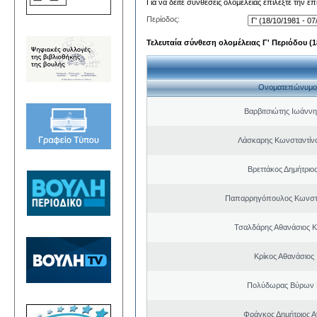
Για να δείτε συνθέσεις ολομέλειας επιλέξτε την ε
Περίοδος:
Τελευταία σύνθεση ολομέλειας Γ' Περιόδου (18
Ονοματεπώνυμο
Βαρβιτσιώτης Ιωάννη
Λάσκαρης Κωνσταντίν
Βρεττάκος Δημήτριο
Παπαρρηγόπουλος Κωνστα
Τσαλδάρης Αθανάσιος 
Κρίκος Αθανάσιος
Πολύδωρας Βύρων 
Φράγκος Δημήτριος Α