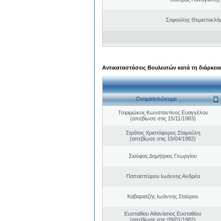
Σοφούλης Θεμιστοκλή
Αντικαταστάσεις Βουλευτών κατά τη διάρκεια
Ονοματεπώνυμο
Τσιριμώκος Κωνσταντίνος Ευαγγέλου
(απεβίωσε στις 15/11/1983)
Στράτος Χριστόφορος Σταμούλη
(απεβίωσε στις 15/04/1982)
Σιούφας Δημήτριος Γεωργίου
Παπασπύρου Ιωάννης Ανδρέα
Καβαρατζής Ιωάννης Σταύρου
Ευσταθίου Αθανάσιος Ευσταθίου
(απεβίωσε στις 09/01/1982)