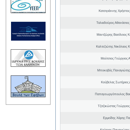
Κατσιγιάννης Χρήστος
Ταλιαδούρος Αθανάσιο
Μαντζώρης Βασίλειος Κ
Καλτεζιώτης Νικόλαος 
Μούτσιος Γεώργιος 
Μποκοβός Παναγιώτης
Κούβελας Σωτήριος 
Παπαγεωργόπουλος Βασί
Τζιτζικώστας Γεώργιο
Ερμείδης Χάρης Πα
Κούτρας Παναγιώτης 