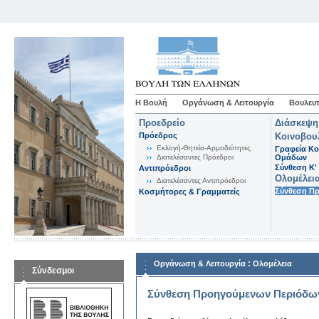
Η Βουλή
Οργάνωση & Λειτουργία
Βουλευτ
Προεδρείο
Διάσκεψη
Πρόεδρος
Κοινοβου
Εκλογή-Θητεία-Αρμοδιότητες
Γραφεία Κο
Διατελέσαντες Πρόεδροι
Ομάδων
Σύνθεση K'
Αντιπρόεδροι
Ολομέλει
Διατελέσαντες Αντιπρόεδροι
Σύνθεση Π
Κοσμήτορες & Γραμματείς
:
Οργάνωση & Λειτουργία
Ολομέλεια
Σύνδεσμοι
Σύνθεση Προηγούμενων Περιόδω