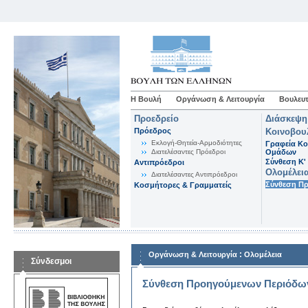
Η Βουλή
Οργάνωση & Λειτουργία
Βουλευτ
Προεδρείο
Διάσκεψη
Πρόεδρος
Κοινοβου
Εκλογή-Θητεία-Αρμοδιότητες
Γραφεία Κο
Διατελέσαντες Πρόεδροι
Ομάδων
Σύνθεση K'
Αντιπρόεδροι
Ολομέλει
Διατελέσαντες Αντιπρόεδροι
Σύνθεση Π
Κοσμήτορες & Γραμματείς
:
Οργάνωση & Λειτουργία
Ολομέλεια
Σύνδεσμοι
Σύνθεση Προηγούμενων Περιόδω