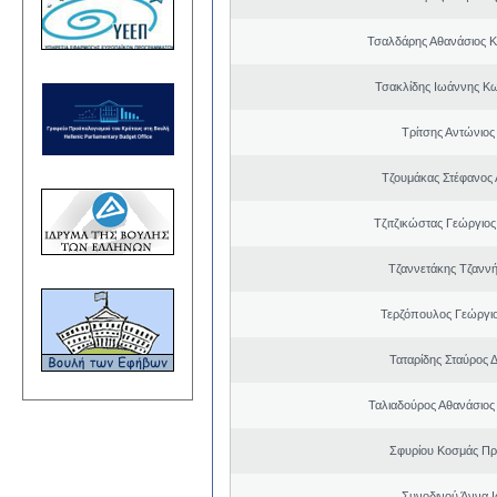
Τσαλδάρης Αθανάσιος 
Τσακλίδης Ιωάννης Κ
Τρίτσης Αντώνιος
Τζουμάκας Στέφανος 
Τζιτζικώστας Γεώργιο
Τζαννετάκης Τζαννή
Τερζόπουλος Γεώργιο
Ταταρίδης Σταύρος 
Ταλιαδούρος Αθανάσιο
Σφυρίου Κοσμάς Π
Συνοδινού Άννα 