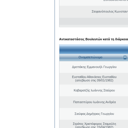
Στεφανόπουλος Κωνσταντ
Αντικαταστάσεις Βουλευτών κατά τη διάρκεια
Ονοματεπώνυμο
Δρεττάκης Εμμανουήλ Γεωργίου
Ευσταθίου Αθανάσιος Ευσταθίου
(απεβίωσε στις 09/01/1982)
Καβαρατζής Ιωάννης Σταύρου
Παπασπύρου Ιωάννης Ανδρέα
Σιούφας Δημήτριος Γεωργίου
Στράτος Χριστόφορος Σταμούλη
(απεβίωσε στις 15/04/1982)