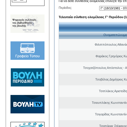
Για να δείτε συνθέσεις ολομέλειας επιλέξτε την ε
Περίοδος:
Τελευταία σύνθεση ολομέλειας Γ' Περιόδου (18
Ονοματεπώνυμο
Φιλιππόπουλος Αθανάσ
Φαράκος Γρηγόριος Κ
Τσοχατζόπουλος Απόστολος - 
Τσοβόλας Δημήτριος Κ
Τσιπλάκος Αριστείδ
Τσιουπλάκης Κωνσταντίν
Τσιγαρίδας Κωνσταντίν
Τσαπάρας Στέφανος