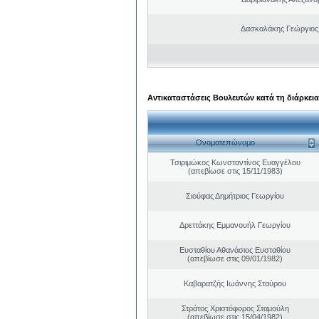
Δασκαλάκης Γεώργιος
Αντικαταστάσεις Βουλευτών κατά τη διάρκεια
Ονοματεπώνυμο
Τσιριμώκος Κωνσταντίνος Ευαγγέλου
(απεβίωσε στις 15/11/1983)
Σιούφας Δημήτριος Γεωργίου
Δρεττάκης Εμμανουήλ Γεωργίου
Ευσταθίου Αθανάσιος Ευσταθίου
(απεβίωσε στις 09/01/1982)
Καβαρατζής Ιωάννης Σταύρου
Στράτος Χριστόφορος Σταμούλη
(απεβίωσε στις 15/04/1982)