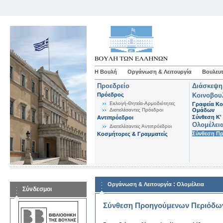
Η Βουλή
Οργάνωση & Λειτουργία
Βουλευτ
Προεδρείο
Διάσκεψη
Πρόεδρος
Κοινοβου
Εκλογή-Θητεία-Αρμοδιότητες
Γραφεία Κο
Διατελέσαντες Πρόεδροι
Ομάδων
Σύνθεση K'
Αντιπρόεδροι
Ολομέλει
Διατελέσαντες Αντιπρόεδροι
Σύνθεση Π
Κοσμήτορες & Γραμματείς
:
Οργάνωση & Λειτουργία
Ολομέλεια
Σύνδεσμοι
Σύνθεση Προηγούμενων Περιόδω