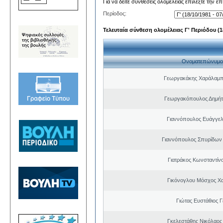
Για να δείτε συνθέσεις ολομέλειας επιλέξτε την ε
Περίοδος:
Τελευταία σύνθεση ολομέλειας Γ' Περιόδου (18
Ονοματεπώνυμο
Γεωργακάκης Χαράλαμπ
Γεωργακόπουλος Δημήτ
Γιαννόπουλος Ευάγγελ
Γιαννόπουλος Σπυρίδων
Γιατράκος Κωνσταντίν
Γικόνογλου Μόσχος Χ
Γιώτας Ευστάθιος 
Γκελεστάθης Νικόλαος