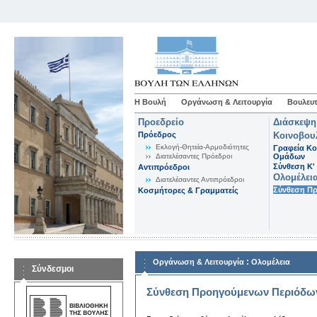
Η Βουλή
Οργάνωση & Λειτουργία
Βουλευτ
Προεδρείο
Διάσκεψη
Πρόεδρος
Κοινοβου
Εκλογή-Θητεία-Αρμοδιότητες
Γραφεία Κο
Διατελέσαντες Πρόεδροι
Ομάδων
Σύνθεση K'
Αντιπρόεδροι
Ολομέλει
Διατελέσαντες Αντιπρόεδροι
Σύνθεση Π
Κοσμήτορες & Γραμματείς
:
Οργάνωση & Λειτουργία
Ολομέλεια
Σύνδεσμοι
Σύνθεση Προηγούμενων Περιόδω