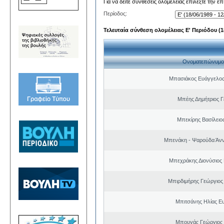
Για να δείτε συνθέσεις ολομέλειας επιλέξτε την ε
Περίοδος:
Τελευταία σύνθεση ολομέλειας Ε' Περιόδου (18
Ονοματεπώνυμο
Μπασιάκος Ευάγγελος
Μπέης Δημήτριος Γ
Μπεκίρης Βασίλειο
Μπενάκη - Ψαρούδα Άν
Μπεχράκης Διονύσιος
Μπιρδιμήρης Γεώργιος
Μπιτσάνης Ηλίας Ε
Μπουγάς Γεώργιος