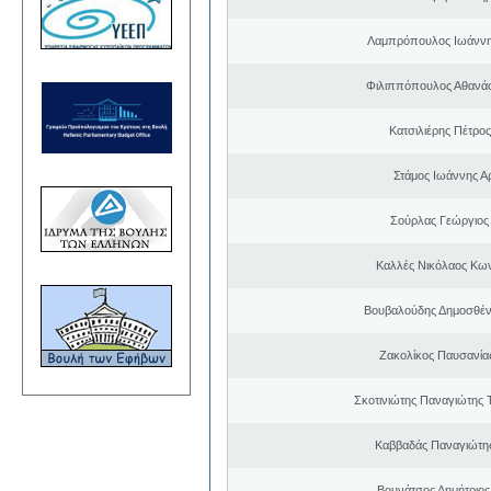
Λαμπρόπουλος Ιωάννη
Φιλιππόπουλος Αθανάσ
Κατσιλιέρης Πέτρο
Στάμος Ιωάννης Α
Σούρλας Γεώργιος
Καλλές Νικόλαος Κω
Βουβαλούδης Δημοσθέν
Ζακολίκος Παυσανία
Σκοτινιώτης Παναγιώτης 
Καββαδάς Παναγιώτη
Βουνάτσος Δημήτριο