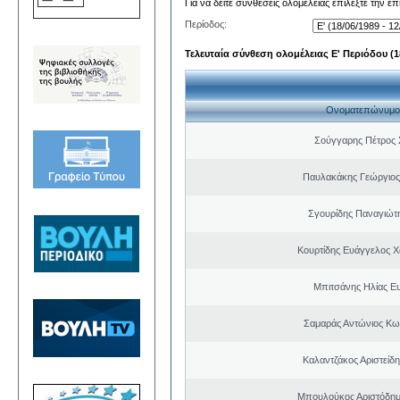
Για να δείτε συνθέσεις ολομέλειας επιλέξτε την ε
Περίοδος:
Τελευταία σύνθεση ολομέλειας Ε' Περιόδου (18
Ονοματεπώνυμο
Σούγγαρης Πέτρος
Παυλακάκης Γεώργιος
Σγουρίδης Παναγιώτ
Κουρτίδης Ευάγγελος 
Μπιτσάνης Ηλίας Ε
Σαμαράς Αντώνιος Κω
Καλαντζάκος Αριστείδ
Μπουλούκος Αριστόδημ