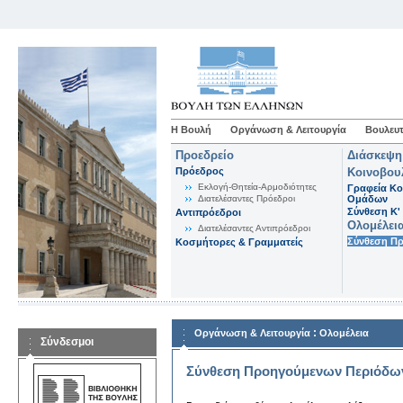
Η Βουλή
Οργάνωση & Λειτουργία
Βουλευτ
Προεδρείο
Διάσκεψη
Πρόεδρος
Κοινοβου
Εκλογή-Θητεία-Αρμοδιότητες
Γραφεία Κο
Διατελέσαντες Πρόεδροι
Ομάδων
Σύνθεση K'
Αντιπρόεδροι
Ολομέλει
Διατελέσαντες Αντιπρόεδροι
Σύνθεση Π
Κοσμήτορες & Γραμματείς
:
Οργάνωση & Λειτουργία
Ολομέλεια
Σύνδεσμοι
Σύνθεση Προηγούμενων Περιόδω