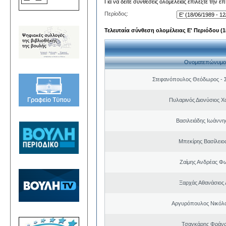
Για να δείτε συνθέσεις ολομέλειας επιλέξτε την ε
Περίοδος:
Τελευταία σύνθεση ολομέλειας Ε' Περιόδου (18
Ονοματεπώνυμο
Στεφανόπουλος Θεόδωρος - Σ
Πυλαρινός Διονύσιος 
Βασιλειάδης Ιωάννη
Μπεκίρης Βασίλειο
Ζαίμης Ανδρέας Φ
Ξαρχάς Αθανάσιος 
Αργυρόπουλος Νικόλ
Τσαγκάρης Φράνς