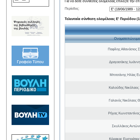
Για να δείτε συνθέσεις ολομέλειας επιλέξτε την ε
Περίοδος:
Τελευταία σύνθεση ολομέλειας Ε' Περιόδου (18
Ονοματεπώνυμο
Παφίλης Αθανάσιος 
Δραγασάκης Ιωάννη
Μπιτσάνης Ηλίας Ε
Καλούδης Νικόλαος
Γαλανός Νικόλαος 
Ρήγας Κωνσταντίνος
Σκυλλάκος Αντώνι
Κόρακας Ευστράτιος