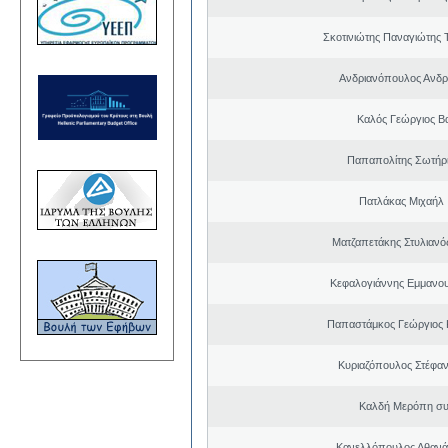
Σκοτινιώτης Παναγιώτης 
Ανδριανόπουλος Ανδρ
Καλός Γεώργιος Βα
Παπαπολίτης Σωτήρ
Πατλάκας Μιχαήλ
Ματζαπετάκης Στυλιαν
Κεφαλογιάννης Εμμανου
Παπαστάμκος Γεώργιος 
Κυριαζόπουλος Στέφαν
Καλδή Μερόπη συ
Κανελλόπουλος Αθανά