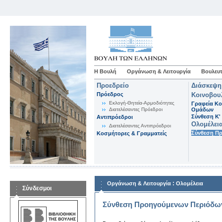
Η Βουλή
Οργάνωση & Λειτουργία
Βουλευτ
Προεδρείο
Διάσκεψη
Πρόεδρος
Κοινοβου
Εκλογή-Θητεία-Αρμοδιότητες
Γραφεία Κο
Διατελέσαντες Πρόεδροι
Ομάδων
Σύνθεση K'
Αντιπρόεδροι
Ολομέλει
Διατελέσαντες Αντιπρόεδροι
Σύνθεση Π
Κοσμήτορες & Γραμματείς
:
Οργάνωση & Λειτουργία
Ολομέλεια
Σύνδεσμοι
Σύνθεση Προηγούμενων Περιόδω