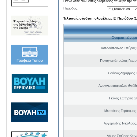
Για να δείτε συνθέσεις ολομέλειας επιλέξτε την ε
Περίοδος:
Τελευταία σύνθεση ολομέλειας Ε' Περιόδου (18
Ονοματεπώνυμο
Παπαδόπουλος Σπύρος 
Παναγιωτόπουλος Γεώργ
Σιούφας Δημήτριος 
Αναγνωστόπουλος Θεόδω
Γκίκας Σωτήριος Σ
Μεσσάρης Γεράσιμος
Αυγερινίδης Νικόλαος
Δήμας Σταύρος Kων