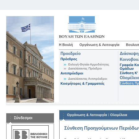
Η Βουλή
Οργάνωση & Λειτουργία
Βουλευτ
Προεδρείο
Διάσκεψη
Πρόεδρος
Κοινοβου
Εκλογή-Θητεία-Αρμοδιότητες
Γραφεία Κο
Διατελέσαντες Πρόεδροι
Ομάδων
Σύνθεση K'
Αντιπρόεδροι
Ολομέλει
Διατελέσαντες Αντιπρόεδροι
Σύνθεση Π
Κοσμήτορες & Γραμματείς
:
Οργάνωση & Λειτουργία
Ολομέλεια
Σύνδεσμοι
Σύνθεση Προηγούμενων Περιόδω