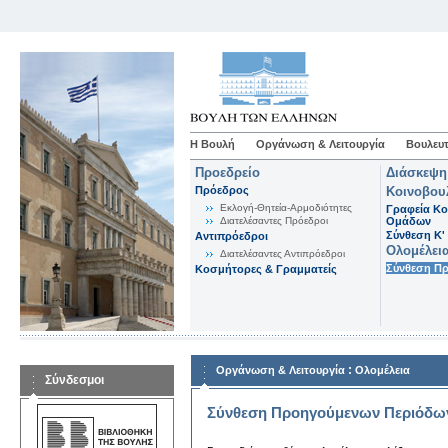
Η Βουλή
Οργάνωση & Λειτουργία
Βουλευτ
Προεδρείο
Διάσκεψη
Πρόεδρος
Κοινοβου
Εκλογή-Θητεία-Αρμοδιότητες
Γραφεία Κο
Διατελέσαντες Πρόεδροι
Ομάδων
Σύνθεση K'
Αντιπρόεδροι
Ολομέλει
Διατελέσαντες Αντιπρόεδροι
Σύνθεση Π
Κοσμήτορες & Γραμματείς
:
Οργάνωση & Λειτουργία
Ολομέλεια
Σύνδεσμοι
Σύνθεση Προηγούμενων Περιόδω