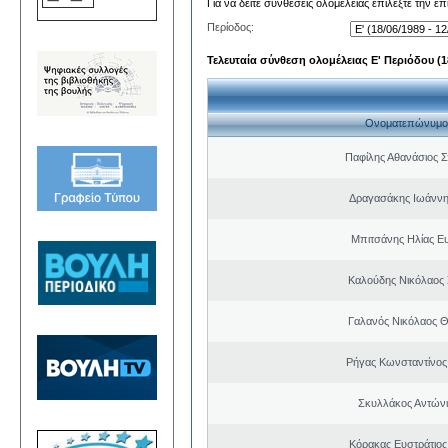
Για να δείτε συνθέσεις ολομέλειας επιλέξτε την ε
Περίοδος:
Τελευταία σύνθεση ολομέλειας Ε' Περιόδου (18
Ονοματεπώνυμο
Παφίλης Αθανάσιος 
Δραγασάκης Ιωάννη
Μπιτσάνης Ηλίας Ε
Καλούδης Νικόλαος
Γαλανός Νικόλαος 
Ρήγας Κωνσταντίνος
Σκυλλάκος Αντώνι
Κόρακας Ευστράτιος