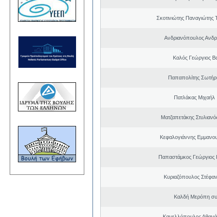
Σκοτινιώτης Παναγιώτης 
Ανδριανόπουλος Ανδρ
Καλός Γεώργιος Βα
Παπαπολίτης Σωτήρ
Πατλάκας Μιχαήλ
Ματζαπετάκης Στυλιαν
Κεφαλογιάννης Εμμανου
Παπαστάμκος Γεώργιος 
Κυριαζόπουλος Στέφαν
Καλδή Μερόπη συ
Κανελλόπουλος Αθανά