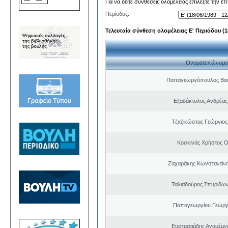
Για να δείτε συνθέσεις ολομέλειας επιλέξτε την ε
Περίοδος:
Τελευταία σύνθεση ολομέλειας Ε' Περιόδου (18
Ονοματεπώνυμο
Παπαγεωργόπουλος Βασί
Εξαδάκτυλος Ανδρέας
Τζιτζικώστας Γεώργιο
Κοσκινάς Χρήστος 
Ζαχαράκης Κωνσταντίν
Ταλιαδούρος Σπυρίδω
Παπαγεωργίου Γεώργ
Ευστρατιάδης Αγαμέμν