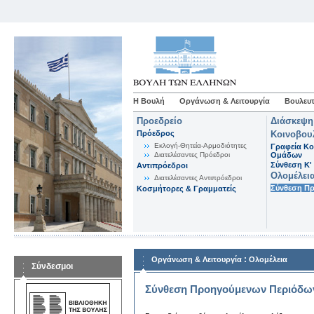
Η Βουλή
Οργάνωση & Λειτουργία
Βουλευτ
Προεδρείο
Διάσκεψη
Πρόεδρος
Κοινοβου
Εκλογή-Θητεία-Αρμοδιότητες
Γραφεία Κο
Διατελέσαντες Πρόεδροι
Ομάδων
Σύνθεση K'
Αντιπρόεδροι
Ολομέλει
Διατελέσαντες Αντιπρόεδροι
Σύνθεση Π
Κοσμήτορες & Γραμματείς
:
Οργάνωση & Λειτουργία
Ολομέλεια
Σύνδεσμοι
Σύνθεση Προηγούμενων Περιόδω