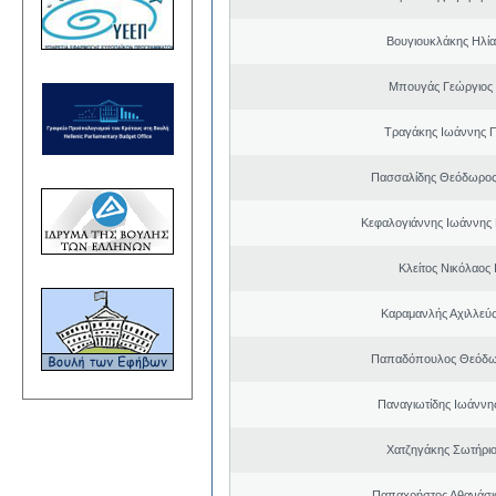
Βουγιουκλάκης Ηλία
Μπουγάς Γεώργιος
Τραγάκης Ιωάννης 
Πασσαλίδης Θεόδωρος
Κεφαλογιάννης Ιωάννης
Κλείτος Νικόλαος
Καραμανλής Αχιλλεύς
Παπαδόπουλος Θεόδω
Παναγιωτίδης Ιωάννη
Χατζηγάκης Σωτήριο
Παπαχρήστος Αθανάσι