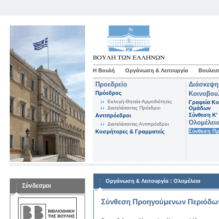
Η Βουλή
Οργάνωση & Λειτουργία
Βουλευτ
Προεδρείο
Διάσκεψη
Πρόεδρος
Κοινοβου
Εκλογή-Θητεία-Αρμοδιότητες
Γραφεία Κο
Διατελέσαντες Πρόεδροι
Ομάδων
Σύνθεση K'
Αντιπρόεδροι
Ολομέλει
Διατελέσαντες Αντιπρόεδροι
Σύνθεση Π
Κοσμήτορες & Γραμματείς
:
Οργάνωση & Λειτουργία
Ολομέλεια
Σύνδεσμοι
Σύνθεση Προηγούμενων Περιόδω