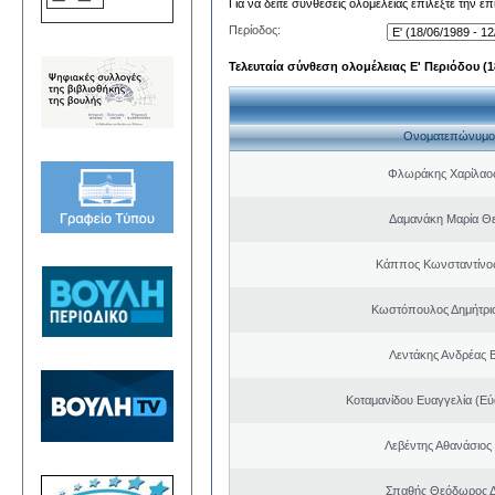
Για να δείτε συνθέσεις ολομέλειας επιλέξτε την ε
Περίοδος:
Τελευταία σύνθεση ολομέλειας Ε' Περιόδου (18
Ονοματεπώνυμο
Φλωράκης Χαρίλαο
Δαμανάκη Μαρία Θ
Κάππος Κωνσταντίνος
Κωστόπουλος Δημήτριο
Λεντάκης Ανδρέας Β
Κοταμανίδου Ευαγγελία (Εύ
Λεβέντης Αθανάσιος
Σπαθής Θεόδωρος Δ