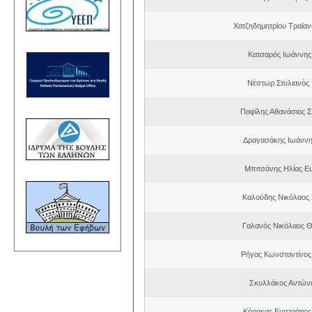
Χατζηδημητρίου Τραϊαν
Κατσαρός Ιωάννης
Νέστωρ Στυλιανός 
Παφίλης Αθανάσιος 
Δραγασάκης Ιωάννη
Μπιτσάνης Ηλίας Ε
Καλούδης Νικόλαος
Γαλανός Νικόλαος 
Ρήγας Κωνσταντίνος
Σκυλλάκος Αντώνι
Κόρακας Ευστράτιος