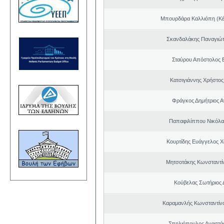
Μπουρδάρα Καλλιόπη (Κέ
Σκανδαλάκης Παναγιώτ
Σταύρου Απόστολος 
Κατσιγιάννης Χρήστος
Φράγκος Δημήτριος Α
Παπαφιλίππου Νικόλα
Κουρτίδης Ευάγγελος 
Μητσοτάκης Κωνσταντί
Κούβελας Σωτήριος 
Καραμανλής Κωνσταντίν
Σπηλιόπουλος Αναστά