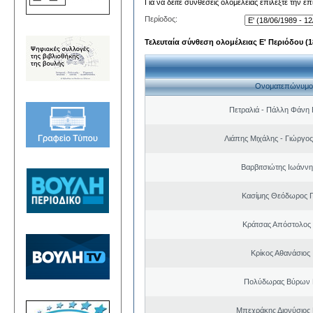
Για να δείτε συνθέσεις ολομέλειας επιλέξτε την ε
Περίοδος:
Τελευταία σύνθεση ολομέλειας Ε' Περιόδου (18
Ονοματεπώνυμο
Πετραλιά - Πάλλη Φάνη
Λιάπης Μιχάλης - Γιώργο
Βαρβιτσιώτης Ιωάννη
Κασίμης Θεόδωρος 
Κράτσας Απόστολος
Κρίκος Αθανάσιος
Πολύδωρας Βύρων 
Μπεχράκης Διονύσιος