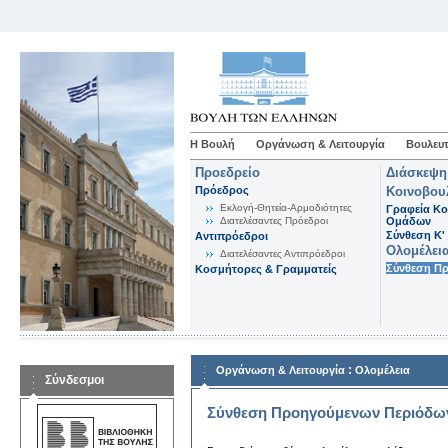
Η Βουλή
Οργάνωση & Λειτουργία
Βουλευτ
Προεδρείο
Διάσκεψη
Πρόεδρος
Κοινοβου
Εκλογή-Θητεία-Αρμοδιότητες
Γραφεία Κο
Διατελέσαντες Πρόεδροι
Ομάδων
Σύνθεση K'
Αντιπρόεδροι
Ολομέλει
Διατελέσαντες Αντιπρόεδροι
Σύνθεση Π
Κοσμήτορες & Γραμματείς
:
Οργάνωση & Λειτουργία
Ολομέλεια
Σύνδεσμοι
Σύνθεση Προηγούμενων Περιόδω