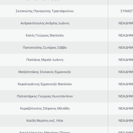
Σκοτινιώτης Παναγιώτης Τριαντάφυλλου
ΣΥΝΑΣ
Ανδριανόπουλος Ανδρέας Ιωάννη
ΝΕΑ ΔΗΜ
Καλός Γεώργιος Βασιλείου
ΝΕΑ ΔΗΜ
Παπαπολίτης Σωτήριος Σάββα
ΝΕΑ ΔΗΜ
Πατλάκας Μιχαήλ Ιωάννη
ΝΕΑ ΔΗΜ
Ματζαπετάκης Στυλιανός Εμμανουήλ
ΝΕΑ ΔΗΜ
Κεφαλογιάννης Εμμανουήλ Βασιλείου
ΝΕΑ ΔΗΜ
Παπαστάμκος Γεώργιος Κωνσταντίνου
ΝΕΑ ΔΗΜ
Κυριαζόπουλος Στέφανος Μιλτιάδη
ΝΕΑ ΔΗΜ
Καλδή Μερόπη συζ. Ηλία
ΝΕΑ ΔΗΜ
Κανελλόπουλος Αθανάσιος Πέτρου
ΝΕΑ ΔΗΜ