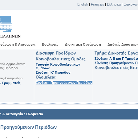
English
|
Français
|
Ελληνικά
|
Επικοινω
γάνωση & Λειτουργία
Βουλευτές
Διοικητική Οργάνωση
Διεθνείς Δραστηρι
Διάσκεψη Προέδρων
Τμήμα Διακοπής Εργ
Κοινοβουλευτικές Ομάδες
Σύνθεση Α Β και Γ Τμημά
Σύνθεση Προηγούμενων Π
τεία-Αρμοδιότητες
Γραφεία Κοινοβουλευτικών
Κοινοβουλευτικές Επι
τες Πρόεδροι
Ομάδων
Σύνθεση K' Περιόδου
Ολομέλεια
τες Αντιπρόεδροι
Σύνθεση Προηγούμενων Περιόδων
 Γραμματείς
:
 & Λειτουργία
Ολομέλεια
 Προηγούμενων Περιόδων