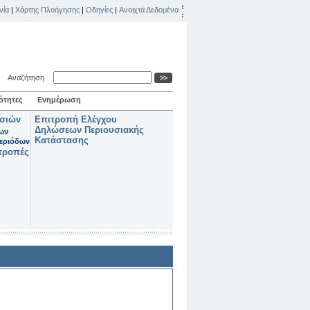
νία
|
Χάρτης Πλοήγησης
|
Οδηγίες
|
Ανοιχτά Δεδομένα
Αναζήτηση
ότητες
Ενημέρωση
ασιών
Επιτροπή Ελέγχου
Δηλώσεων Περιουσιακής
των
Κατάστασης
εριόδων
τροπές