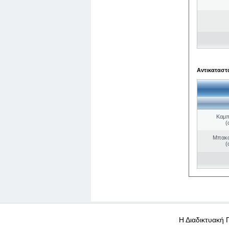
Αντικαταστά
Καμπ
(
Μπακο
(
WEB-Mail
WEB-Apps
|
|
|
Όροι χρήσης
Προσωπικά
Η Διαδικτυακή 