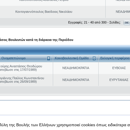
Κοντογιαννόπουλος Βασίλειος Νικολάου
ΝΕΑ ΔΗΜ
Εγγραφές: 21 - 40 από 300 - Σελίδες:
σεις Βουλευτών κατά τη διάρκεια της Περιόδου
Ονοματεπώνυμο
Κοινοβουλευτική Ομάδα
Εκλογική περιφέρεια
ούρης Αναστάσιος Θεοδώρου
ΝΕΑ ΔΗΜΟΚΡΑΤΙΑ
ΕΥΒΟΙΑΣ
απεβίωσε στις 17/07/1989)
γιάννης Παύλος Κωνσταντίνου
ΝΕΑ ΔΗΜΟΚΡΑΤΙΑ
ΕΥΡΥΤΑΝΙΑΣ
απεβίωσε στις 26/09/1989)
|
|
 δεδομένα
Ασφάλεια & Πρόσβαση
Πύλη της Βουλής των Ελλήνων χρησιμοποιεί cookies όπως ειδικότερα 