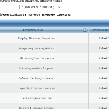
 συνθέσεις ολομέλειας επιλέξτε την επιθυμητή περίοδο
ύνθεση ολομέλειας Ε' Περιόδου (18/06/1989 - 12/10/1989)
Ονοματεπώνυμο
Κοινοβουλευτι
Παφίλης Αθανάσιος Σπυρίδωνα
ΣΥΝΑΣ
Δραγασάκης Ιωάννης Ανδρέα
ΣΥΝΑΣ
Μπιτσάνης Ηλίας Ευαγγέλου
ΣΥΝΑΣ
Καλούδης Νικόλαος Στεφάνου
ΣΥΝΑΣ
Γαλανός Νικόλαος Θεοδώρου
ΣΥΝΑΣ
Ρήγας Κωνσταντίνος Γεωργίου
ΣΥΝΑΣ
Σκυλλάκος Αντώνιος Ηλία
ΣΥΝΑΣ
Κόρακας Ευστράτιος Χρήστου
ΣΥΝΑΣ