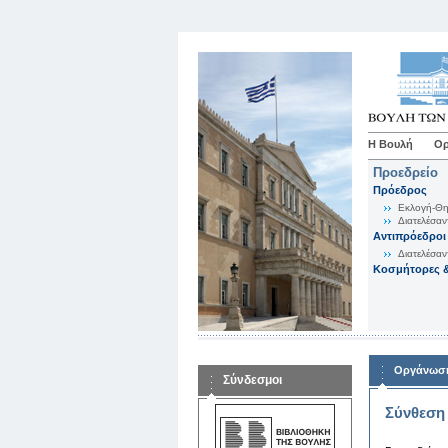
Η Βουλή
Ορ
Προεδρείο
Πρόεδρος
Εκλογή-Θη
Διατελέσαν
Αντιπρόεδροι
Διατελέσαν
Κοσμήτορες &
Οργάνωση
Σύνδεσμοι
Σύνθεση