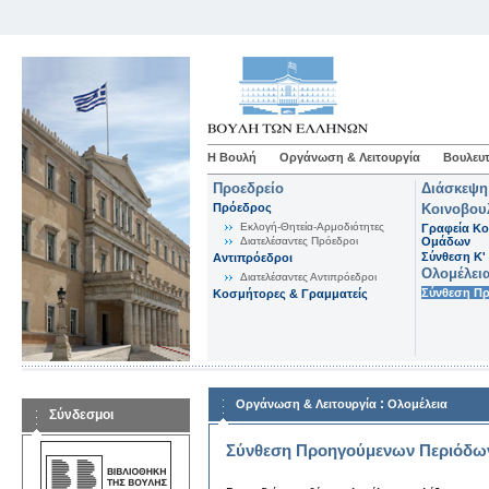
Η Βουλή
Οργάνωση & Λειτουργία
Βουλευτ
Προεδρείο
Διάσκεψη
Πρόεδρος
Κοινοβου
Εκλογή-Θητεία-Αρμοδιότητες
Γραφεία Κο
Διατελέσαντες Πρόεδροι
Ομάδων
Σύνθεση K'
Αντιπρόεδροι
Ολομέλει
Διατελέσαντες Αντιπρόεδροι
Σύνθεση Π
Κοσμήτορες & Γραμματείς
:
Οργάνωση & Λειτουργία
Ολομέλεια
Σύνδεσμοι
Σύνθεση Προηγούμενων Περιόδω