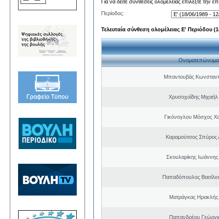
Για να δείτε συνθέσεις ολομέλειας επιλέξτε την ε
Περίοδος:
Τελευταία σύνθεση ολομέλειας Ε' Περιόδου (18
Ονοματεπώνυμο
Μπαντουβάς Κωνσταντ
Χρυσοχοΐδης Μιχαήλ 
Γικόνογλου Μόσχος Χ
Καραμούτσος Σπύρος 
Σκουλαρίκης Ιωάννης
Παπαδόπουλος Βασίλει
Ματράγκας Ηρακλής 
Παπανδρέου Γεώργι