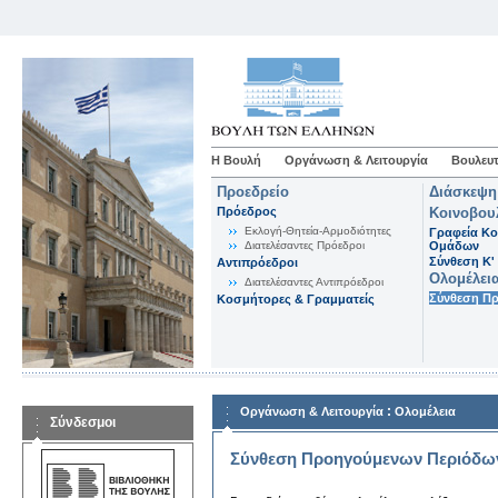
Η Βουλή
Οργάνωση & Λειτουργία
Βουλευτ
Προεδρείο
Διάσκεψη
Πρόεδρος
Κοινοβου
Εκλογή-Θητεία-Αρμοδιότητες
Γραφεία Κο
Διατελέσαντες Πρόεδροι
Ομάδων
Σύνθεση K'
Αντιπρόεδροι
Ολομέλει
Διατελέσαντες Αντιπρόεδροι
Σύνθεση Π
Κοσμήτορες & Γραμματείς
:
Οργάνωση & Λειτουργία
Ολομέλεια
Σύνδεσμοι
Σύνθεση Προηγούμενων Περιόδω