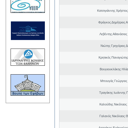
Κατσιγιάννης Χρήστος
Φράγκος Δημήτριος Α
Λεβέντης Αθανάσιος
Νιώτης Γρηγόριος Δ
Κρητικός Παναγιώτης
Βουγιουκλάκης Ηλία
Μπουγάς Γεώργιος
Τραγάκης Ιωάννης 
Καλούδης Νικόλαος
Γαλανός Νικόλαος 
Αστράκος Ευάγγελος