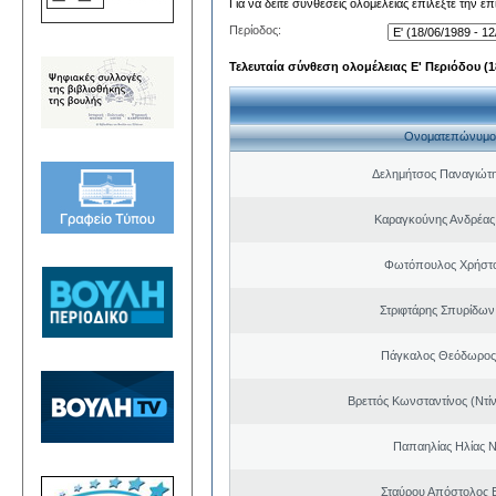
Για να δείτε συνθέσεις ολομέλειας επιλέξτε την ε
Περίοδος:
Τελευταία σύνθεση ολομέλειας Ε' Περιόδου (18
Ονοματεπώνυμο
Δελημήτσος Παναγιώτη
Καραγκούνης Ανδρέας 
Φωτόπουλος Χρήστο
Στριφτάρης Σπυρίδων
Πάγκαλος Θεόδωρος
Βρεττός Κωνσταντίνος (Ντί
Παπαηλίας Ηλίας Ν
Σταύρου Απόστολος 