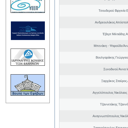
Τσουδερού Βιργινία 
Ανδρεουλάκος Απόστολ
Έβερτ Μιλτιάδης 
Μπενάκη - Ψαρούδα Άν
Βουλγαράκης Γεώργιο
Συνοδινού Άννα 
Ξαρχάκος Σταύρος
Αγγελόπουλος Νικόλαος
Τζαννετάκης Τζαννή
Αναγνωστόπουλος Νικόλ
Ζαφειρόπουλος Επαμειν