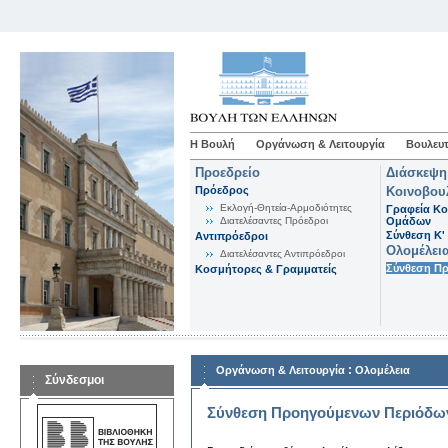
Η Βουλή
Οργάνωση & Λειτουργία
Βουλευτ
Προεδρείο
Διάσκεψη
Πρόεδρος
Κοινοβου
Εκλογή-Θητεία-Αρμοδιότητες
Γραφεία Κο
Διατελέσαντες Πρόεδροι
Ομάδων
Σύνθεση K'
Αντιπρόεδροι
Ολομέλει
Διατελέσαντες Αντιπρόεδροι
Σύνθεση Π
Κοσμήτορες & Γραμματείς
:
Οργάνωση & Λειτουργία
Ολομέλεια
Σύνδεσμοι
Σύνθεση Προηγούμενων Περιόδω