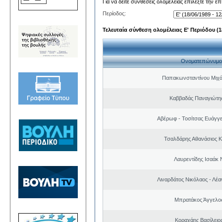
Για να δείτε συνθέσεις ολομέλειας επιλέξτε την ε
Περίοδος:
Τελευταία σύνθεση ολομέλειας Ε' Περιόδου (18
Ονοματεπώνυμο
Παπακωνσταντίνου Μιχά
Καββαδάς Παναγιώτη
Αβέρωφ - Τοσίτσας Ευάγγε
Τσαλδάρης Αθανάσιος 
Λαυρεντίδης Ισαάκ 
Λιναρδάτος Νικόλαος - Λέ
Μπρατάκος Άγγελο
Κοραχάης Βασίλειο