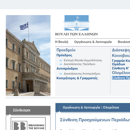
Η Βουλή
Οργάνωση & Λειτουργία
Βουλευτ
Προεδρείο
Διάσκεψη
Πρόεδρος
Κοινοβου
Εκλογή-Θητεία-Αρμοδιότητες
Γραφεία Κο
Διατελέσαντες Πρόεδροι
Ομάδων
Σύνθεση K'
Αντιπρόεδροι
Ολομέλει
Διατελέσαντες Αντιπρόεδροι
Σύνθεση Π
Κοσμήτορες & Γραμματείς
:
Οργάνωση & Λειτουργία
Ολομέλεια
Σύνδεσμοι
Σύνθεση Προηγούμενων Περιόδω