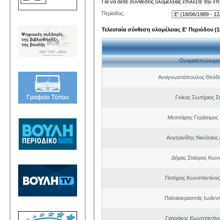
Για να δείτε συνθέσεις ολομέλειας επιλέξτε την ε
Περίοδος:
Τελευταία σύνθεση ολομέλειας Ε' Περιόδου (18
Ονοματεπώνυμο
Αναγνωστόπουλος Θεόδω
Γκίκας Σωτήριος Σ
Μεσσάρης Γεράσιμος
Αυγερινίδης Νικόλαος
Δήμας Σταύρος Kων
Ποτήρης Κωνσταντίνο
Παλαιοκρασσάς Ιωάννη
Γιατράκος Κωνσταντίν