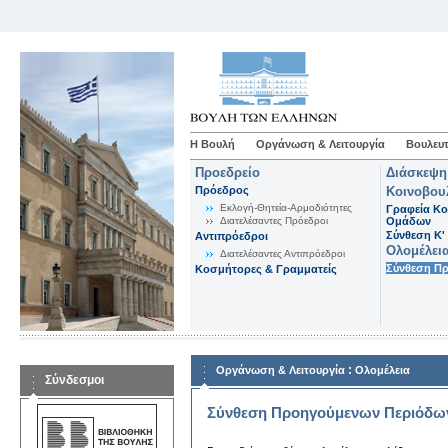
Η Βουλή
Οργάνωση & Λειτουργία
Βουλευτ
Προεδρείο
Διάσκεψη
Πρόεδρος
Κοινοβου
Εκλογή-Θητεία-Αρμοδιότητες
Γραφεία Κο
Διατελέσαντες Πρόεδροι
Ομάδων
Σύνθεση K'
Αντιπρόεδροι
Ολομέλει
Διατελέσαντες Αντιπρόεδροι
Σύνθεση Π
Κοσμήτορες & Γραμματείς
:
Οργάνωση & Λειτουργία
Ολομέλεια
Σύνδεσμοι
Σύνθεση Προηγούμενων Περιόδω