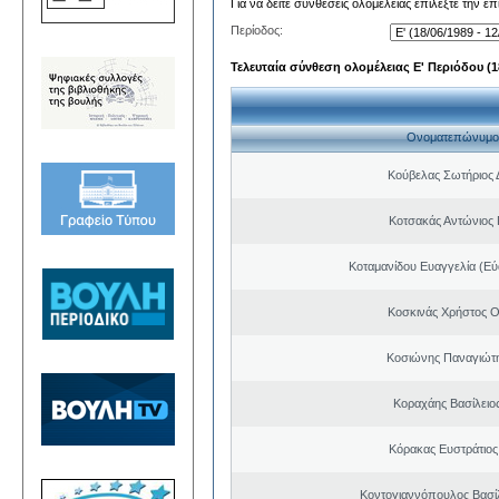
Για να δείτε συνθέσεις ολομέλειας επιλέξτε την ε
Περίοδος:
Τελευταία σύνθεση ολομέλειας Ε' Περιόδου (18
Ονοματεπώνυμο
Κούβελας Σωτήριος 
Κοτσακάς Αντώνιος 
Κοταμανίδου Ευαγγελία (Εύ
Κοσκινάς Χρήστος 
Κοσιώνης Παναγιώτ
Κοραχάης Βασίλειο
Κόρακας Ευστράτιος
Κοντογιαννόπουλος Βασίλ