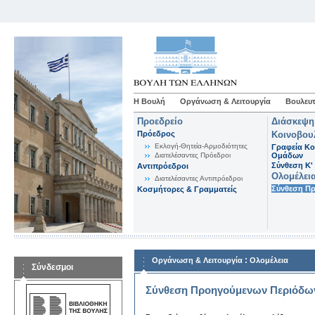
Η Βουλή
Οργάνωση & Λειτουργία
Βουλευτ
Προεδρείο
Διάσκεψη
Πρόεδρος
Κοινοβου
Εκλογή-Θητεία-Αρμοδιότητες
Γραφεία Κο
Διατελέσαντες Πρόεδροι
Ομάδων
Σύνθεση K'
Αντιπρόεδροι
Ολομέλει
Διατελέσαντες Αντιπρόεδροι
Σύνθεση Π
Κοσμήτορες & Γραμματείς
:
Οργάνωση & Λειτουργία
Ολομέλεια
Σύνδεσμοι
Σύνθεση Προηγούμενων Περιόδω