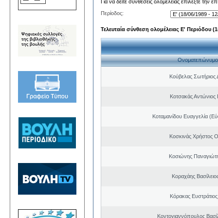
Για να δείτε συνθέσεις ολομέλειας επιλέξτε την ε
Περίοδος:
Τελευταία σύνθεση ολομέλειας Ε' Περιόδου (18
Ονοματεπώνυμο
Κούβελας Σωτήριος 
Κοτσακάς Αντώνιος 
Κοταμανίδου Ευαγγελία (Εύ
Κοσκινάς Χρήστος 
Κοσιώνης Παναγιώτ
Κοραχάης Βασίλειο
Κόρακας Ευστράτιος
Κοντογιαννόπουλος Βασίλ