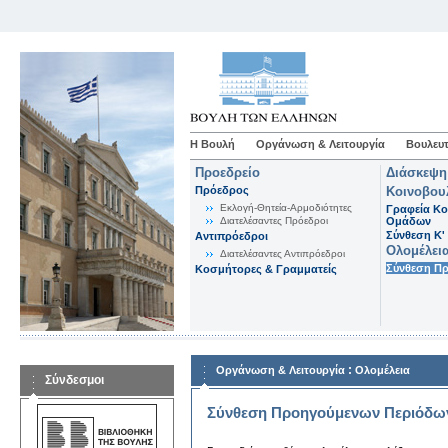
Η Βουλή
Οργάνωση & Λειτουργία
Βουλευτ
Προεδρείο
Διάσκεψη
Πρόεδρος
Κοινοβου
Εκλογή-Θητεία-Αρμοδιότητες
Γραφεία Κο
Διατελέσαντες Πρόεδροι
Ομάδων
Σύνθεση K'
Αντιπρόεδροι
Ολομέλει
Διατελέσαντες Αντιπρόεδροι
Σύνθεση Π
Κοσμήτορες & Γραμματείς
:
Οργάνωση & Λειτουργία
Ολομέλεια
Σύνδεσμοι
Σύνθεση Προηγούμενων Περιόδω