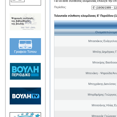
Για να δείτε συνθέσεις ολομέλειας επιλέξτε την ε
Περίοδος:
Τελευταία σύνθεση ολομέλειας Ε' Περιόδου (18
Ονοματεπώνυμο
Μπασιάκος Ευάγγελος
Μπέης Δημήτριος Γ
Μπεκίρης Βασίλειο
Μπενάκη - Ψαρούδα Άν
Μπεχράκης Διονύσιος
Μπιρδιμήρης Γεώργιος
Μπιτσάνης Ηλίας Ε
Μπουγάς Γεώργιος