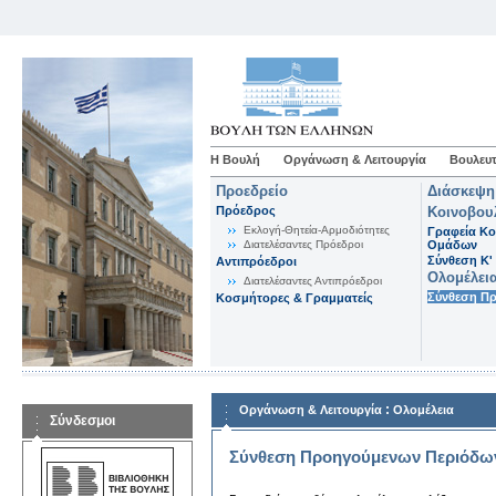
Η Βουλή
Οργάνωση & Λειτουργία
Βουλευτ
Προεδρείο
Διάσκεψη
Πρόεδρος
Κοινοβου
Εκλογή-Θητεία-Αρμοδιότητες
Γραφεία Κο
Διατελέσαντες Πρόεδροι
Ομάδων
Σύνθεση K'
Αντιπρόεδροι
Ολομέλει
Διατελέσαντες Αντιπρόεδροι
Σύνθεση Π
Κοσμήτορες & Γραμματείς
:
Οργάνωση & Λειτουργία
Ολομέλεια
Σύνδεσμοι
Σύνθεση Προηγούμενων Περιόδω