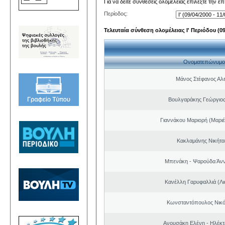
Για να δείτε συνθέσεις ολομέλειας επιλέξτε την ε
Περίοδος:
Τελευταία σύνθεση ολομέλειας Ι' Περιόδου (09/
Ονοματεπώνυμο
Μάνος Στέφανος Αλ
Βουλγαράκης Γεώργιο
Γιαννάκου Μαριορή (Μαριέ
Κακλαμάνης Νικήτα
Μπενάκη - Ψαρούδα Άν
Κανέλλη Γαρυφαλλιά (Λι
Κωνσταντόπουλος Νικό
Ανουσάκη Ελένη - Ηλέκ