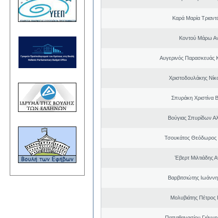
Καρά Μαρία Τριαν
Κοντού Μάρω Α
Αυγερινός Παρασκευάς 
Χριστοδουλάκης Νίκ
Σπυράκη Χριστίνα Β
Βούγιας Σπυρίδων Α
Τσουκάτος Θεόδωρος
Έβερτ Μιλτιάδης 
Βαρβιτσιώτης Ιωάννη
Μολυβιάτης Πέτρος 
Παπαθανασίου Γιάννης