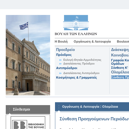
Η Βουλή
Οργάνωση & Λειτουργία
Βουλευτ
Προεδρείο
Διάσκεψη
Πρόεδρος
Κοινοβου
Εκλογή-Θητεία-Αρμοδιότητες
Γραφεία Κο
Διατελέσαντες Πρόεδροι
Ομάδων
Σύνθεση K'
Αντιπρόεδροι
Ολομέλει
Διατελέσαντες Αντιπρόεδροι
Σύνθεση Π
Κοσμήτορες & Γραμματείς
:
Οργάνωση & Λειτουργία
Ολομέλεια
Σύνδεσμοι
Σύνθεση Προηγούμενων Περιόδω