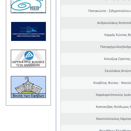
Παπακώστα - Σιδηροπούλου Α
Ανδρεουλάκος Απόστολ
Καρράς Κώστας Βα
Παπαρήγα Αλεξάνδρα
Κολοζώφ Ορέστης
Σκυλλάκος Αντώνι
Κουβέλης Φώτιος - Φανού
Χαραλαμπόπουλος Ιωάν
Κατσανέβας Θεόδωρος 
Κανελλόπουλος Λάμπρο
Βερυβάκης Ελευθέριος