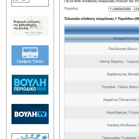
Για να δείτε συνθέσεις ολομέλειας επιλέξτε την ε
Περίοδος:
Τελευταία σύνθεση ολομέλειας Ι' Περιόδου (09/
Ονοματεπώνυμο
Πολύδωρας Βύρων 
Λιάπης Μιχάλης - Γιώργο
Βαρβιτσιώτης Μιλτιά
Πετραλιά - Πάλλη Φάνη
Καμμένος Παναγιώτης (
Καρατζαφέρης Γεώργ
Κασίμης Θεόδωρος 
Γιακουμάτος Γεράσιμος