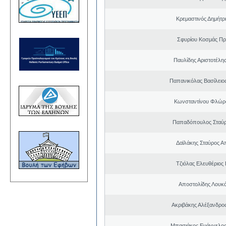
Κρεμαστινός Δημήτρ
Σφυρίου Κοσμάς Π
Παυλίδης Αριστοτέλη
Παπανικόλας Βασίλειο
Κωνσταντίνου Φλώρ
Παπαδόπουλος Σταύρ
Δαϊλάκης Σταύρος 
Τζιόλας Ελευθέριος
Αποστολίδης Λουκ
Ακριβάκης Αλέξανδρος
Μπασιάκος Ευάγγελος