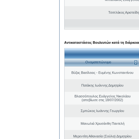
Τσιπλάκος Αριστείδ
Αντικαταστάσεις Βουλευτών κατά τη διάρκεια
Ονοματεπώνυμο
Βύζας Βασίλειος - Ευμένης Κωνσταντίνου
Πατάκης Ιωάννης Δημητρίου
Βλασσόπουλος Ευάγγελος Νικολάου
(απεβίωσε στις 18/07/2002)
Σμπώκος Ιωάννης Γεωργίου
Μανωλιά Χρυσάνθη Παντελή
Μερεντίτη Αθανασία (Σούλα) Δημητρίου