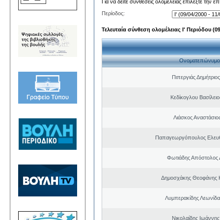
Για να δείτε συνθέσεις ολομέλειας επιλέξτε την ε
Περίοδος:
Τελευταία σύνθεση ολομέλειας Ι' Περιόδου (09/
Ονοματεπώνυμο
Πιπεργιάς Δημήτριο
Κεδίκογλου Βασίλει
Λιάσκος Αναστάσιο
Παπαγεωργόπουλος Ελευθ
Φωτιάδης Απόστολος
Δημοσχάκης Θεοφάνης 
Λυμπερακίδης Λεωνίδα
Νικολαίδης Ιωάννης