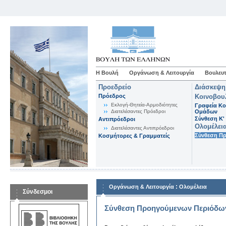
Η Βουλή
Οργάνωση & Λειτουργία
Βουλευτ
Προεδρείο
Διάσκεψη
Πρόεδρος
Κοινοβου
Εκλογή-Θητεία-Αρμοδιότητες
Γραφεία Κο
Διατελέσαντες Πρόεδροι
Ομάδων
Σύνθεση K'
Αντιπρόεδροι
Ολομέλει
Διατελέσαντες Αντιπρόεδροι
Σύνθεση Π
Κοσμήτορες & Γραμματείς
:
Οργάνωση & Λειτουργία
Ολομέλεια
Σύνδεσμοι
Σύνθεση Προηγούμενων Περιόδω