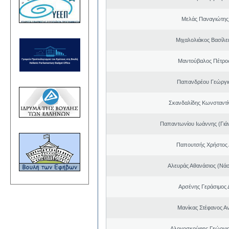
Μελάς Παναγιώτης
Μιχαλολιάκος Βασίλε
Μαντούβαλος Πέτρο
Παπανδρέου Γεώργι
Σκανδαλίδης Κωνσταντί
Παπαντωνίου Ιωάννης (Γιά
Παπουτσής Χρήστος 
Αλευράς Αθανάσιος (Νάσ
Αρσένης Γεράσιμος 
Μανίκας Στέφανος Α
Αλογοσκούφης Γεώργι