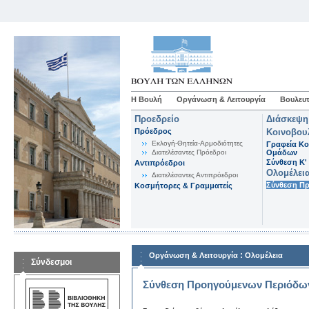
Η Βουλή
Οργάνωση & Λειτουργία
Βουλευτ
Προεδρείο
Διάσκεψη
Πρόεδρος
Κοινοβου
Εκλογή-Θητεία-Αρμοδιότητες
Γραφεία Κο
Διατελέσαντες Πρόεδροι
Ομάδων
Σύνθεση K'
Αντιπρόεδροι
Ολομέλει
Διατελέσαντες Αντιπρόεδροι
Σύνθεση Π
Κοσμήτορες & Γραμματείς
:
Οργάνωση & Λειτουργία
Ολομέλεια
Σύνδεσμοι
Σύνθεση Προηγούμενων Περιόδω