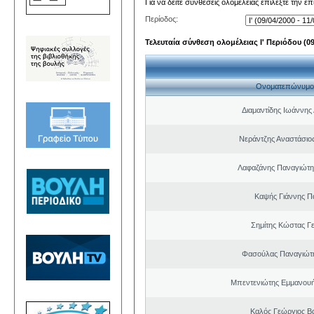
Για να δείτε συνθέσεις ολομέλειας επιλέξτε την ε
Περίοδος:
Τελευταία σύνθεση ολομέλειας Ι' Περιόδου (09/
Ονοματεπώνυμο
Διαμαντίδης Ιωάννης
Νεράντζης Αναστάσιος
Λαφαζάνης Παναγιώτη
Καψής Γιάννης Π
Σημίτης Κώστας Γ
Φασούλας Παναγιώτ
Μπεντενιώτης Εμμανου
Καλός Γεώργιος Βα