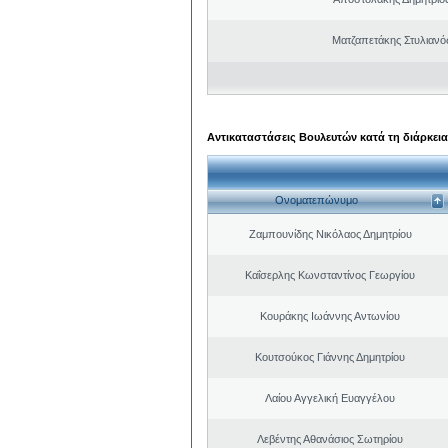
Ματζαπετάκης Στυλιαν
Αντικαταστάσεις Βουλευτών κατά τη διάρκεια
Ονοματεπώνυμο
Ζαμπουνίδης Νικόλαος Δημητρίου
Καΐσερλης Κωνσταντίνος Γεωργίου
Κουράκης Ιωάννης Αντωνίου
Κουτσούκος Γιάννης Δημητρίου
Λαίου Αγγελική Ευαγγέλου
Λεβέντης Αθανάσιος Σωτηρίου