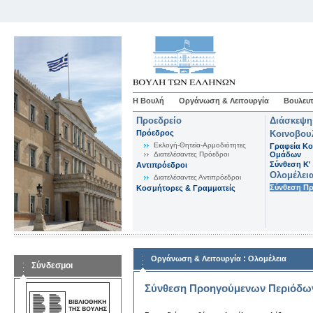
Η Βουλή
Οργάνωση & Λειτουργία
Βουλευτ
Προεδρείο
Διάσκεψη
Πρόεδρος
Κοινοβου
Εκλογή-Θητεία-Αρμοδιότητες
Γραφεία Κο
Διατελέσαντες Πρόεδροι
Ομάδων
Σύνθεση K'
Αντιπρόεδροι
Ολομέλει
Διατελέσαντες Αντιπρόεδροι
Σύνθεση Π
Κοσμήτορες & Γραμματείς
:
Οργάνωση & Λειτουργία
Ολομέλεια
Σύνδεσμοι
Σύνθεση Προηγούμενων Περιόδω