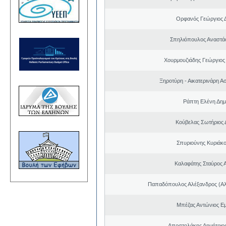
Ορφανός Γεώργιος 
Σπηλιόπουλος Αναστά
Χουρμουζιάδης Γεώργιο
Ξηροτύρη - Αικατερινάρη Α
Ράπτη Ελένη Δημ
Κούβελας Σωτήριος 
Σπυριούνης Κυριάκο
Καλαφάτης Σταύρος 
Παπαδόπουλος Αλέξανδρος (Αλ
Μπέζας Αντώνιος Ε
Αποστολάκης Δημήτριο