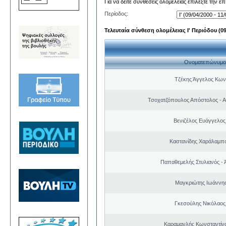
Για να δείτε συνθέσεις ολομέλειας επιλέξτε την ε
Περίοδος:
Τελευταία σύνθεση ολομέλειας Ι' Περιόδου (09/
Ονοματεπώνυμο
Τζέκης Άγγελος Κων
Τσοχατζόπουλος Απόστολος - 
Βενιζέλος Ευάγγελος
Καστανίδης Χαράλαμπ
Παπαθεμελής Στυλιανός - 
Μαγκριώτης Ιωάννης
Γκεσούλης Νικόλαος
Καραμανλής Κωνσταντίν