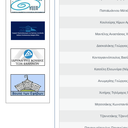
Παπαϊωάννου Μιλτιά
Κουλούρης Κίμων Αρ
Μαντέλης Αναστάσιος 
Δασκαλάκης Γεώργιος
Κοντογιαννόπουλος Βασίλ
Κατσέλη Ελεωνόρα (Νό
Ανωμερίτης Γεώργιος
Χυτήρης Τηλέμαχος 
Μητσοτάκης Κωνσταντί
Τζαννετάκης Τζαννή
Παναγιωτόπουλος Παναγιώτης