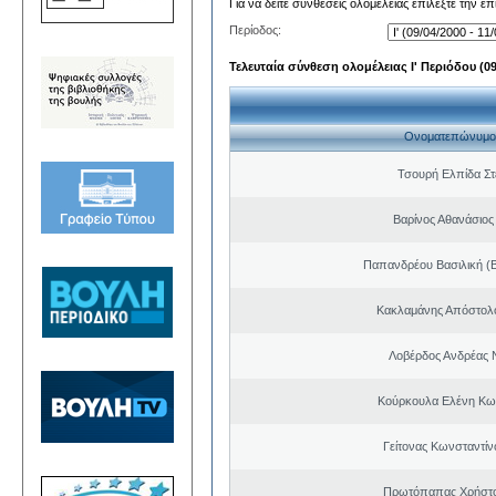
Για να δείτε συνθέσεις ολομέλειας επιλέξτε την ε
Περίοδος:
Τελευταία σύνθεση ολομέλειας Ι' Περιόδου (09/
Ονοματεπώνυμο
Τσουρή Ελπίδα Σ
Βαρίνος Αθανάσιος
Παπανδρέου Βασιλική (
Κακλαμάνης Απόστολ
Λοβέρδος Ανδρέας 
Κούρκουλα Ελένη Κω
Γείτονας Κωνσταντίν
Πρωτόπαπας Χρήστο