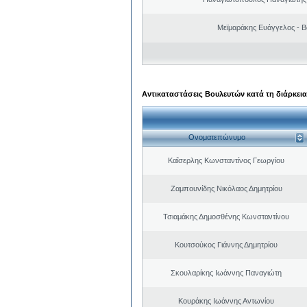
Μεϊμαράκης Ευάγγελος - Β
Αντικαταστάσεις Βουλευτών κατά τη διάρκεια
Ονοματεπώνυμο
Καΐσερλης Κωνσταντίνος Γεωργίου
Ζαμπουνίδης Νικόλαος Δημητρίου
Τσιαμάκης Δημοσθένης Κωνσταντίνου
Κουτσούκος Γιάννης Δημητρίου
Σκουλαρίκης Ιωάννης Παναγιώτη
Κουράκης Ιωάννης Αντωνίου