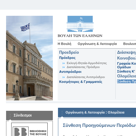
Η Βουλή
Οργάνωση & Λειτουργία
Βουλευτ
Προεδρείο
Διάσκεψη
Πρόεδρος
Κοινοβου
Εκλογή-Θητεία-Αρμοδιότητες
Γραφεία Κο
Διατελέσαντες Πρόεδροι
Ομάδων
Σύνθεση K'
Αντιπρόεδροι
Ολομέλει
Διατελέσαντες Αντιπρόεδροι
Σύνθεση Π
Κοσμήτορες & Γραμματείς
:
Οργάνωση & Λειτουργία
Ολομέλεια
Σύνδεσμοι
Σύνθεση Προηγούμενων Περιόδω