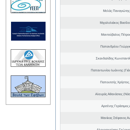
Μελάς Παναγιώτης
Μιχαλολιάκος Βασίλε
Μαντούβαλος Πέτρο
Παπανδρέου Γεώργι
Σκανδαλίδης Κωνσταντί
Παπαντωνίου Ιωάννης (Γιά
Παπουτσής Χρήστος 
Αλευράς Αθανάσιος (Νάσ
Αρσένης Γεράσιμος 
Μανίκας Στέφανος Α
Αλογοσκούφης Γεώργι