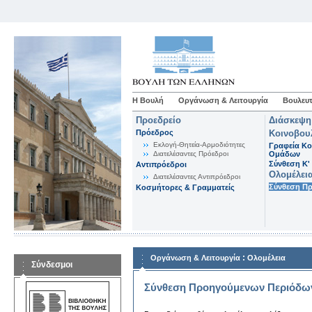
Η Βουλή
Οργάνωση & Λειτουργία
Βουλευτ
Προεδρείο
Διάσκεψη
Πρόεδρος
Κοινοβου
Εκλογή-Θητεία-Αρμοδιότητες
Γραφεία Κο
Διατελέσαντες Πρόεδροι
Ομάδων
Σύνθεση K'
Αντιπρόεδροι
Ολομέλει
Διατελέσαντες Αντιπρόεδροι
Σύνθεση Π
Κοσμήτορες & Γραμματείς
:
Οργάνωση & Λειτουργία
Ολομέλεια
Σύνδεσμοι
Σύνθεση Προηγούμενων Περιόδω