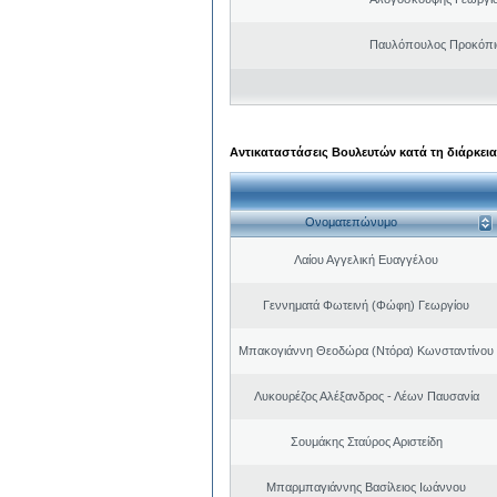
Παυλόπουλος Προκόπιο
Αντικαταστάσεις Βουλευτών κατά τη διάρκεια
Ονοματεπώνυμο
Λαίου Αγγελική Ευαγγέλου
Γεννηματά Φωτεινή (Φώφη) Γεωργίου
Μπακογιάννη Θεοδώρα (Ντόρα) Κωνσταντίνου
Λυκουρέζος Αλέξανδρος - Λέων Παυσανία
Σουμάκης Σταύρος Αριστείδη
Μπαρμπαγιάννης Βασίλειος Ιωάννου