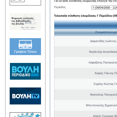
Για να δείτε συνθέσεις ολομέλειας επιλέξτε την ε
Περίοδος:
Τελευταία σύνθεση ολομέλειας Ι' Περιόδου (09/
Ονοματεπώνυμο
Διαμαντίδης Ιωάννης
Νεράντζης Αναστάσιος
Λαφαζάνης Παναγιώτη
Καψής Γιάννης Π
Σημίτης Κώστας Γ
Φασούλας Παναγιώτ
Μπεντενιώτης Εμμανου
Καλός Γεώργιος Βα