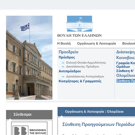
Η Βουλή
Οργάνωση & Λειτουργία
Βουλευτ
Προεδρείο
Διάσκεψη
Πρόεδρος
Κοινοβου
Εκλογή-Θητεία-Αρμοδιότητες
Γραφεία Κο
Διατελέσαντες Πρόεδροι
Ομάδων
Σύνθεση K'
Αντιπρόεδροι
Ολομέλει
Διατελέσαντες Αντιπρόεδροι
Σύνθεση Π
Κοσμήτορες & Γραμματείς
:
Οργάνωση & Λειτουργία
Ολομέλεια
Σύνδεσμοι
Σύνθεση Προηγούμενων Περιόδω