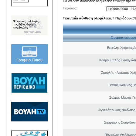
Για να δείτε συνθέσεις ολομέλειας επιλέξτε την ε
Περίοδος:
Τελευταία σύνθεση ολομέλειας Ι' Περιόδου (09/
Ονοματεπώνυμο
Βερελής Χρήστος Δ
Κουρουμπλής Παναγιώτη
Σμυρλής - Λιακατάς Χρ
Βαϊνάς Ιωάννης Βα
Σαλμάς Μάριος Γ
Αγγελόπουλος Νικόλαος
Στριφτάρης Σπυρίδων
Πάγκαλος Θεόδωρος