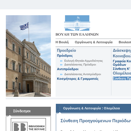
Η Βουλή
Οργάνωση & Λειτουργία
Βουλευτ
Προεδρείο
Διάσκεψη
Πρόεδρος
Κοινοβου
Εκλογή-Θητεία-Αρμοδιότητες
Γραφεία Κο
Διατελέσαντες Πρόεδροι
Ομάδων
Σύνθεση K'
Αντιπρόεδροι
Ολομέλει
Διατελέσαντες Αντιπρόεδροι
Σύνθεση Π
Κοσμήτορες & Γραμματείς
:
Οργάνωση & Λειτουργία
Ολομέλεια
Σύνδεσμοι
Σύνθεση Προηγούμενων Περιόδω