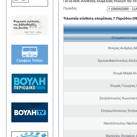
Για να δείτε συνθέσεις ολομέλειας επιλέξτε την ε
Περίοδος:
Τελευταία σύνθεση ολομέλειας Ι' Περιόδου (09/
Ονοματεπώνυμο
Φούρας Ανδρέας Α
Χρυσανθακόπουλος Αλέξα
Θωμά Μαρία Αλ
Θωμάς Γεώργιος 
Σπηλιόπουλος Κωνσταντ
Σπηλιωτόπουλος Σπήλι
Νικολόπουλος Νικόλα
Βασιλείου Θεόφιλος 